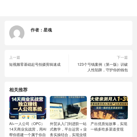
作者：
星魂
上一篇
下一篇
短视频零基础起号拍摄剪辑速成
123个亏钱案例（第一版）识破
人性陷阱，守护你的钱包
相关推荐
AI×一人公司（OPC）
外贸从入门到进阶一站
产出优质短故事，实现
14天商业实战营，用AI
式教学，平台运营 + 业
一稿多吃多渠道变现
帮你搭建一个属于你自
务实操结合，实现业绩