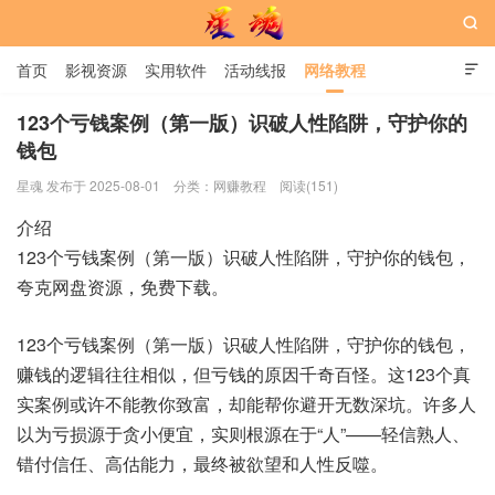

首页
影视资源
实用软件
活动线报
网络教程

用户中心
书籍
娱乐
123个亏钱案例（第一版）识破人性陷阱，守护你的
钱包
星魂网
星魂 发布于 2025-08-01
分类：
网赚教程
阅读(151)
介绍
123个亏钱案例（第一版）识破人性陷阱，守护你的钱包，
夸克网盘资源，免费下载。
123个亏钱案例（第一版）识破人性陷阱，守护你的钱包，
赚钱的逻辑往往相似，但亏钱的原因千奇百怪。这123个真
实案例或许不能教你致富，却能帮你避开无数深坑。许多人
以为亏损源于贪小便宜，实则根源在于“人”——轻信熟人、
错付信任、高估能力，最终被欲望和人性反噬。