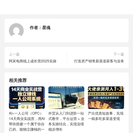
作者：
星魂
上一篇
下一篇
阿呆电商线上成长营2025实操
打造房产销售新渠道获客与业务
相关推荐
AI×一人公司（OPC）
外贸从入门到进阶一站
产出优质短故事，实现
14天商业实战营，用AI
式教学，平台运营 + 业
一稿多吃多渠道变现
帮你搭建一个属于你自
务实操结合，实现业绩
己的、能独立賺钱的一
稳步增长