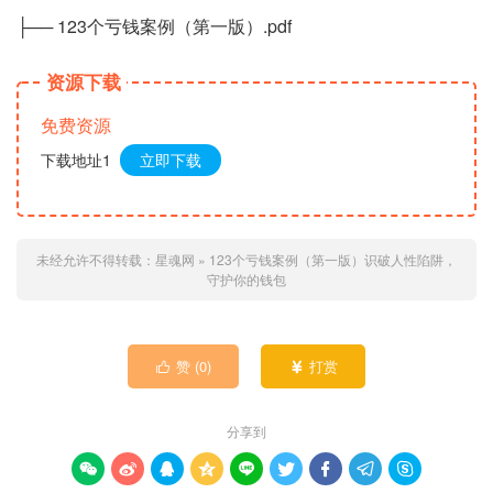
├── 123个亏钱案例（第一版）.pdf
资源下载
免费资源
下载地址1
立即下载
未经允许不得转载：
星魂网
»
123个亏钱案例（第一版）识破人性陷阱，
守护你的钱包
赞 (
0
)
打赏


分享到








