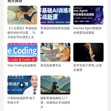
相关推荐
【十点课堂】零基础也
零基础AI训练师实战新
Hermes Agent智能体
能学好的书法课 ，15
课
全维度实战课程
天轻松写出漂亮人生
Vibe Coding实战教程
英语高效磨耳朵
朱芳宜孩子养育+父母
必修课
计算机组成原理-电子
摄影零基础相机入门
科技大学
课，快速拍出专业级照
片