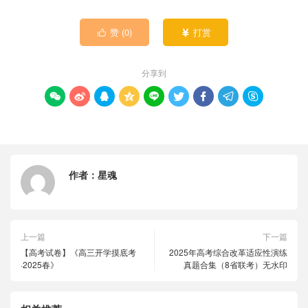
赞 (
0
)
打赏


分享到









作者：
星魂
上一篇
下一篇
【高考试卷】《高三开学摸底考
2025年高考综合改革适应性演练
·2025春》
真题合集（8省联考）无水印