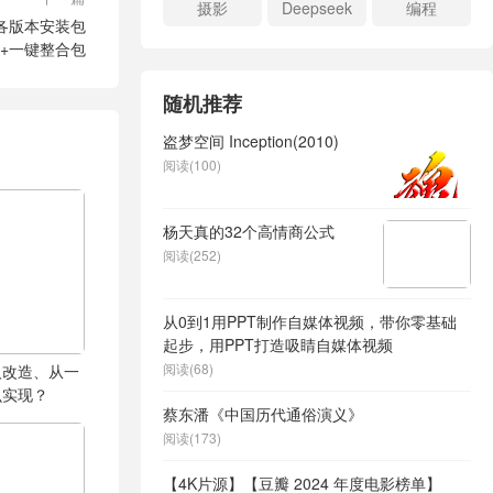
摄影
Deepseek
编程
+各版本安装包
+一键整合包
随机推荐
盗梦空间 Inception(2010)
阅读(100)
杨天真的32个高情商公式
阅读(252)
从0到1用PPT制作自媒体视频，带你零基础
起步，用PPT打造吸睛自媒体视频
阅读(68)
人改造、从一
么实现？
蔡东潘《中国历代通俗演义》
阅读(173)
【4K片源】【豆瓣 2024 年度电影榜单】