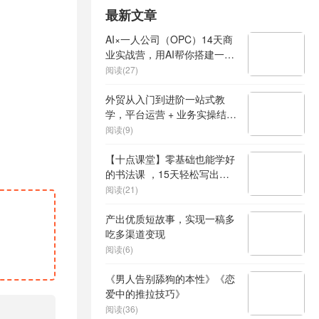
最新文章
AI×一人公司（OPC）14天商
业实战营，用AI帮你搭建一个
属于你自己的、能独立賺钱的
阅读(27)
一人公司系统
外贸从入门到进阶一站式教
学，平台运营 + 业务实操结
合，实现业绩稳步增长
阅读(9)
【十点课堂】零基础也能学好
的书法课 ，15天轻松写出漂
亮人生
阅读(21)
产出优质短故事，实现一稿多
吃多渠道变现
阅读(6)
《男人告别舔狗的本性》《恋
爱中的推拉技巧》
阅读(36)