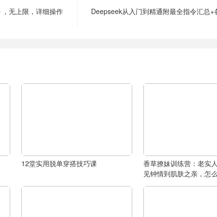
0＋，无上限，详细操作
Deepseek从入门到精通附最全指令汇总
12堂实用脱单穿搭技巧课
香草撩妹训练营：老实
见钟情到肌肤之亲，怎