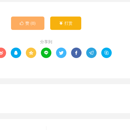
赞 (
0
)
打赏


分享到







