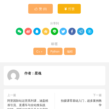
赞 (
0
)
打赏


分享到









标签
C+＋
Python
编程
作者：
星魂
上一篇
下一篇
阿里国际站运营系列课，涵盖精
拍摄课零基础入门，超多案例教
准引流、直通车与全站推实战
学