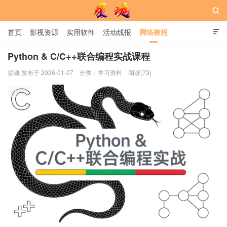

首页
影视资源
实用软件
活动线报
网络教程

用户中心
书籍
娱乐
Python & C/C++联合编程实战课程
星魂 发布于 2026-01-07
分类：
学习资料
阅读(73)
星魂网