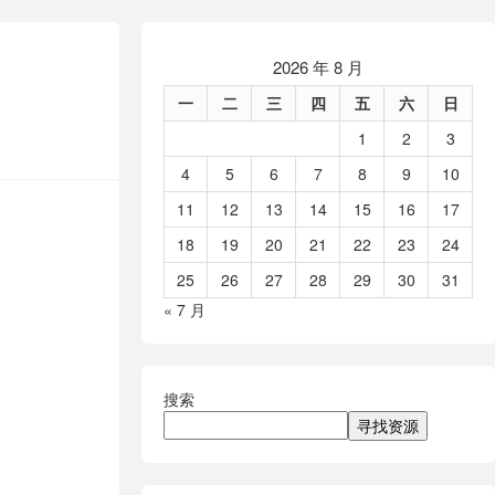
2026 年 8 月
一
二
三
四
五
六
日
1
2
3
4
5
6
7
8
9
10
11
12
13
14
15
16
17
18
19
20
21
22
23
24
25
26
27
28
29
30
31
« 7 月
搜索
寻找资源