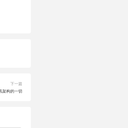
下一篇
讯架构的一切