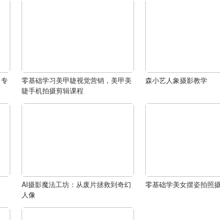
出专
零基础学习美甲睫视觉营销，美甲美
森小艺人象摄影教学
睫手机拍摄剪辑课程
AI摄影魔法工坊：从废片拯救到奇幻
零基础学美女摆姿拍照
人像