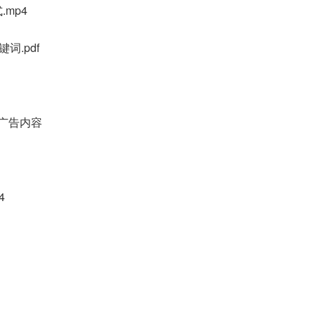
.mp4
词.pdf
歌广告内容
4