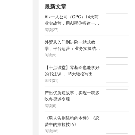
最新文章
AI×一人公司（OPC）14天商
业实战营，用AI帮你搭建一个
属于你自己的、能独立賺钱的
阅读(27)
一人公司系统
外贸从入门到进阶一站式教
学，平台运营 + 业务实操结
合，实现业绩稳步增长
阅读(9)
【十点课堂】零基础也能学好
的书法课 ，15天轻松写出漂
亮人生
阅读(21)
产出优质短故事，实现一稿多
吃多渠道变现
阅读(6)
《男人告别舔狗的本性》《恋
爱中的推拉技巧》
阅读(36)