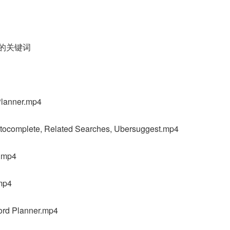
合的关键词
anner.mp4
mplete, Related Searches, Ubersuggest.mp4
mp4
p4
 Planner.mp4