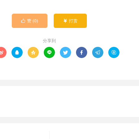
赞 (
0
)
打赏


分享到







