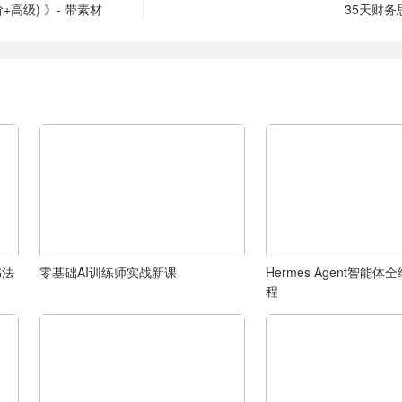
+高级) 》- 带素材
35天财
书法
零基础AI训练师实战新课
Hermes Agent智能
程