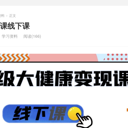
资料
正文
>
课线下课
：
学习资料
阅读(166)