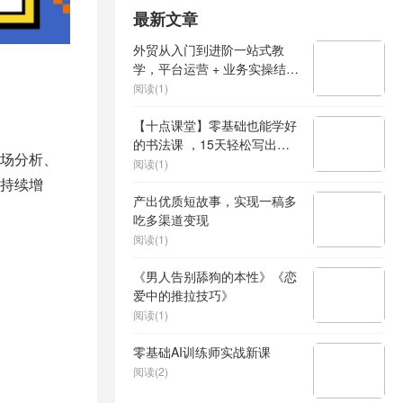
最新文章
外贸从入门到进阶一站式教
学，平台运营 + 业务实操结
合，实现业绩稳步增长
阅读(1)
【十点课堂】零基础也能学好
的书法课 ，15天轻松写出漂
场分析、
亮人生
阅读(1)
持续增
产出优质短故事，实现一稿多
吃多渠道变现
阅读(1)
《男人告别舔狗的本性》《恋
爱中的推拉技巧》
阅读(1)
零基础AI训练师实战新课
阅读(2)