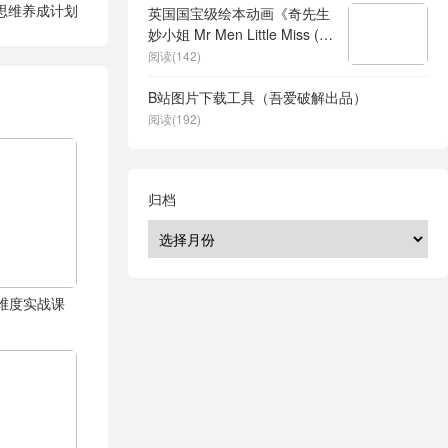
务思维养成计划
英国国宝级绘本动画《奇先生
妙小姐 Mr Men Little Miss (中
英双版动画+音频) 》
阅读(142)
B站图片下载工具（吾爱破解出品）
阅读(192)
归档
体全维度实战课