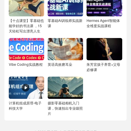
【十点课堂】零基础也
零基础AI训练师实战新
Hermes Agent智能体
能学好的书法课 ，15
课
全维度实战课程
天轻松写出漂亮人生
Vibe Coding实战教程
英语高效磨耳朵
朱芳宜孩子养育+父母
必修课
计算机组成原理-电子
摄影零基础相机入门
科技大学
课，快速拍出专业级照
片