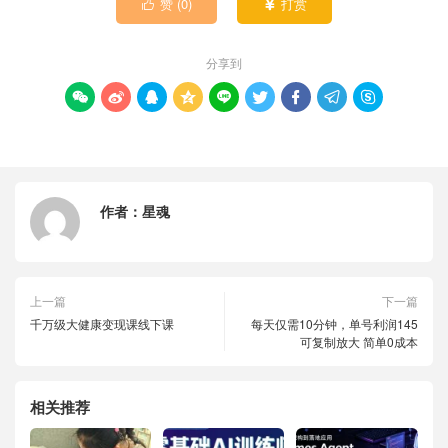
赞 (
0
)
打赏


分享到









作者：
星魂
上一篇
下一篇
千万级大健康变现课线下课
每天仅需10分钟，单号利润145
可复制放大 简单0成本
相关推荐