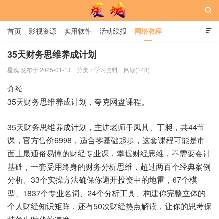

首页
影视资源
实用软件
活动线报
网络教程

用户中心
书籍
娱乐
35天财务思维养成计划
星魂 发布于 2025-01-13
分类：
学习资料
阅读(148)
星魂网
介绍
35天财务思维养成计划，夸克网盘课程。
35天财务思维养成计划，主讲老师干凤其、丁昶，共44节
课，官方售价6998，适合零基础起步，这套课程可能是市
面上最通俗易懂的财经专业课，掌握财经思维，不需要会计
基础，一套受用终身的财务分析思维，超过两百个经典案例
分析、33个实操方法确保你避开投资中的地雷，67个模
型、1837个专业名词、24个分析工具、构建你完整立体的
个人财经知识矩阵，还有50次财经热点解读，让你的思考保