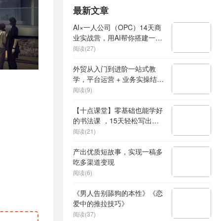
最新文章
AI×一人公司（OPC）14天商
业实战营，用AI帮你搭建一个
属于你自己的、能独立賺钱的
阅读(27)
一人公司系统
外贸从入门到进阶一站式教
学，平台运营 + 业务实操结
合，实现业绩稳步增长
阅读(9)
【十点课堂】零基础也能学好
的书法课 ，15天轻松写出漂
亮人生
阅读(21)
产出优质短故事，实现一稿多
吃多渠道变现
阅读(6)
《男人告别舔狗的本性》《恋
爱中的推拉技巧》
阅读(37)