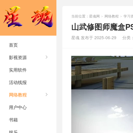
当前位置：
星魂网
网络教程
学习
>
>
山武修图师魔盒PS
星魂 发布于 2025-06-29
分类
首页
影视资源
实用软件
活动线报
网络教程
用户中心
书籍
娱乐