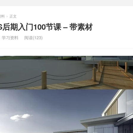
资料
正文
>
后期入门100节课 – 带素材
：
学习资料
阅读(123)