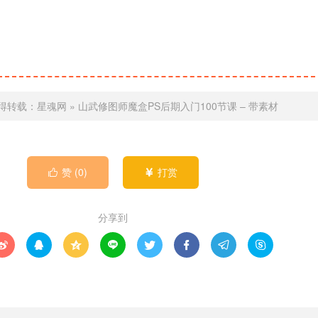
得转载：
星魂网
»
山武修图师魔盒PS后期入门100节课 – 带素材
赞 (
0
)
打赏


分享到







