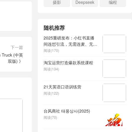
摄影
Deepseek
编程
随机推荐
2025重磅发布：小红书直播
间连怼引流，无需连麦、无需
下一篇
上镜，突破单号限制，暴力日
阅读(170)
ruck (中英
引流600+
双版) 》
淘宝运营打造爆款系统课程
阅读(134)
21天英语口语训练营
阅读(122)
台风商社 태풍상사(2025)
阅读(70)