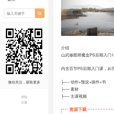

介绍
山武修图师魔盒PS后期入门1
内含百节PS后期入门课，从
├── 动作+预设+插件+书
微信关注，获取更多
├── 素材
├── 主课视频
登陆
注册
资源下载