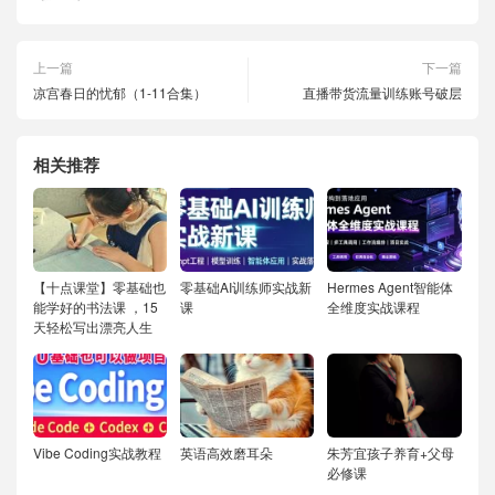
上一篇
下一篇
凉宫春日的忧郁（1-11合集）
直播带货流量训练账号破层
相关推荐
【十点课堂】零基础也
零基础AI训练师实战新
Hermes Agent智能体
能学好的书法课 ，15
课
全维度实战课程
天轻松写出漂亮人生
Vibe Coding实战教程
英语高效磨耳朵
朱芳宜孩子养育+父母
必修课