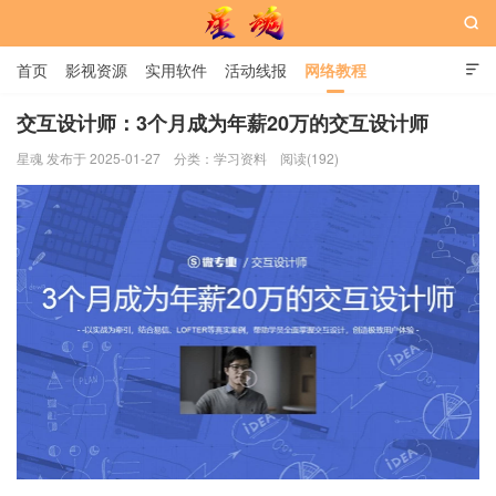

首页
影视资源
实用软件
活动线报
网络教程

用户中心
书籍
娱乐
交互设计师：3个月成为年薪20万的交互设计师
星魂 发布于 2025-01-27
分类：
学习资料
阅读(192)
星魂网