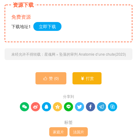
资源下载
免费资源
下载地址1
立即下载
未经允许不得转载：
星魂网
»
坠落的审判 Anatomie d’une chute(2023)
赞 (
0
)
打赏


分享到









标签
家庭片
法国片