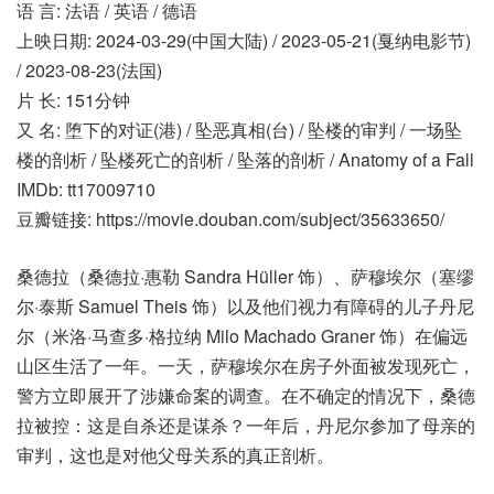
语 言: 法语 / 英语 / 德语
上映日期: 2024-03-29(中国大陆) / 2023-05-21(戛纳电影节)
/ 2023-08-23(法国)
片 长: 151分钟
又 名: 堕下的对证(港) / 坠恶真相(台) / 坠楼的审判 / 一场坠
楼的剖析 / 坠楼死亡的剖析 / 坠落的剖析 / Anatomy of a Fall
IMDb: tt17009710
豆瓣链接: https://movie.douban.com/subject/35633650/
桑德拉（桑德拉·惠勒 Sandra Hüller 饰）、萨穆埃尔（塞缪
尔·泰斯 Samuel Theis 饰）以及他们视力有障碍的儿子丹尼
尔（米洛·马查多·格拉纳 Milo Machado Graner 饰）在偏远
山区生活了一年。一天，萨穆埃尔在房子外面被发现死亡，
警方立即展开了涉嫌命案的调查。在不确定的情况下，桑德
拉被控：这是自杀还是谋杀？一年后，丹尼尔参加了母亲的
审判，这也是对他父母关系的真正剖析。