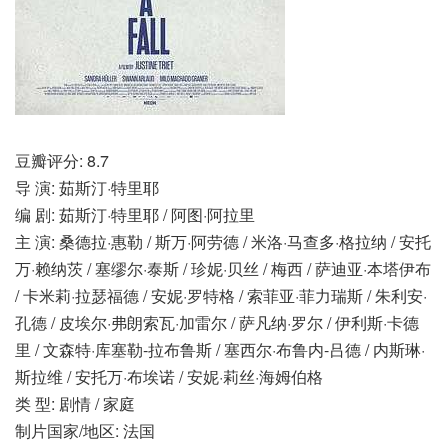
豆瓣评分: 8.7
导 演: 茹斯汀·特里耶
编 剧: 茹斯汀·特里耶 / 阿图·阿拉里
主 演: 桑德拉·惠勒 / 斯万·阿劳德 / 米洛·马查多·格拉纳 / 安托
万·赖纳茨 / 塞缪尔·泰斯 / 珍妮·贝丝 / 梅西 / 萨迪亚·本塔伊布
/ 卡米莉·拉瑟福德 / 安妮·罗特格 / 索菲亚·菲力瑞斯 / 朱利安·
孔德 / 皮埃尔·弗朗索瓦·加雷尔 / 萨凡纳·罗尔 / 伊利斯·卡德
里 / 文森特·库塞勒-拉布鲁斯 / 塞西尔·布鲁内-吕德 / 内斯琳·
斯拉维 / 安托万·布埃诺 / 安妮·莉丝·海姆伯格
类 型: 剧情 / 家庭
制片国家/地区: 法国