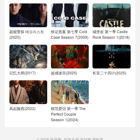
超能警探 메모리스트
铁证悬案 第七季 Cold
城堡岩 第一季 Castle
(2020)
Case Season 7(2009)
Rock Season 1(2018)
记忆大师(2017)
超感迷宫(2025)
长安二十四计(2025)
风起陇西(2022)
模范爱侣 第一季 The
Perfect Couple
Season 1(2024)
© 2026
星魂网
知学乐园
星战阁
果粉库