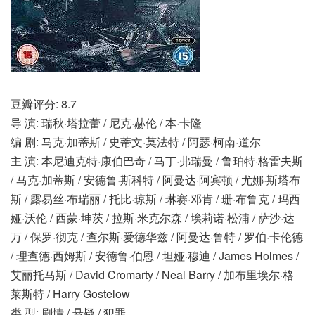
豆瓣评分: 8.7
导 演: 瑞秋·塔拉蕾 / 尼克·赫伦 / 本·卡隆
编 剧: 马克·加蒂斯 / 史蒂文·莫法特 / 阿瑟·柯南·道尔
主 演: 本尼迪克特·康伯巴奇 / 马丁·弗瑞曼 / 鲁珀特·格雷夫斯
/ 马克·加蒂斯 / 安德鲁·斯科特 / 阿曼达·阿宾顿 / 尤娜·斯塔布
斯 / 露易丝·布瑞丽 / 托比·琼斯 / 琳赛·邓肯 / 珊·布鲁克 / 玛西
娅·沃伦 / 西蒙·坤茨 / 拉斯·米克尔森 / 埃莉诺·松浦 / 萨沙·达
万 / 保罗·彻克 / 查尔斯·爱德华兹 / 阿曼达·鲁特 / 罗伯·卡伦德
/ 理查德·西姆斯 / 安德鲁·伯恩 / 坦娅·穆迪 / James Holmes /
艾丽托马斯 / David Cromarty / Neal Barry / 加布里埃尔·格
莱斯特 / Harry Gostelow
类 型: 剧情 / 悬疑 / 犯罪