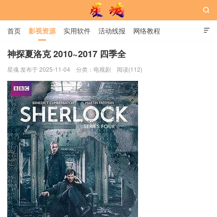

首页
影视资源
实用软件
活动线报
网络教程

用户中心
书籍
娱乐
神探夏洛克 2010~2017 四季全
星魂 发布于 2025-11-04
分类：
电视剧
阅读(112)
星魂网