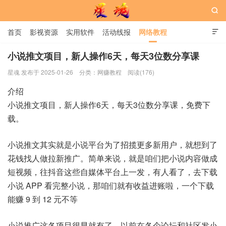

首页
影视资源
实用软件
活动线报
网络教程

用户中心
书籍
娱乐
小说推文项目，新人操作6天，每天3位数分享课
星魂 发布于 2025-01-26
分类：
网赚教程
阅读(176)
星魂网
介绍
小说推文项目，新人操作6天，每天3位数分享课，免费下
载。
小说推文其实就是小说平台为了招揽更多新用户，就想到了
花钱找人做拉新推广。简单来说，就是咱们把小说内容做成
短视频，往抖音这些自媒体平台上一发，有人看了，去下载
小说 APP 看完整小说，那咱们就有收益进账啦，一个下载
能赚 9 到 12 元不等
小说推广这各项目很早就有了，以前在各个论坛和社区发小