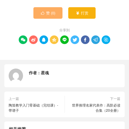
赞 (
0
)
打赏


分享到









作者：
星魂
上一篇
下一篇
陶笛教学入门零基础（完结课）-
世界推理名家代表作：高阶必读
带谱子
合集（20全册）