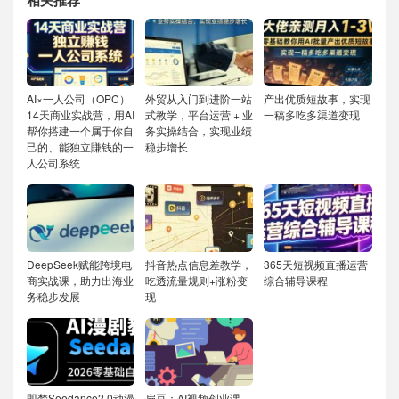
相关推荐
AI×一人公司（OPC）
外贸从入门到进阶一站
产出优质短故事，实现
14天商业实战营，用AI
式教学，平台运营 + 业
一稿多吃多渠道变现
帮你搭建一个属于你自
务实操结合，实现业绩
己的、能独立賺钱的一
稳步增长
人公司系统
DeepSeek赋能跨境电
抖音热点信息差教学，
365天短视频直播运营
商实战课，助力出海业
吃透流量规则+涨粉变
综合辅导课程
务稳步发展
现
即梦Seedance2.0动漫
扁豆：AI视频创业课