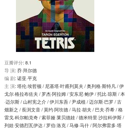
豆瓣评分
: 8.1
导 演
: 乔·拜尔德
编 剧
: 诺亚·平克
主 演
: 塔伦·埃哲顿 / 尼基塔·叶甫列莫夫 / 奥列格·斯特凡 / 伊
戈尔·格拉布佐夫 / 罗杰·阿拉姆 / 安东尼·鲍伊 / 托比·琼斯 / 本
·迈尔斯 / 山村宪之介 / 伊川东吾 / 尹成植 / 迈尔斯·巴罗 / 古
畑新之 / 長渕文音 / 莫约·阿坎德 / 马拉·胡夫 / 巴夫·乔希 / 格
雷戈·科尔帕克奇 / 索菲娅·莱贝德娃 / 德米特里·沙拉科伊斯 /
列娃·安德烈瓦伊达 / 罗伯·洛克 / 马修·马什 / 阿尔弗雷多·塔