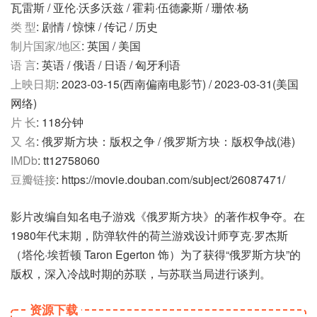
瓦雷斯 / 亚伦·沃多沃兹 / 霍莉·伍德豪斯 / 珊侬·杨
类 型
: 剧情 / 惊悚 / 传记 / 历史
制片国家/地区
: 英国 / 美国
语 言
: 英语 / 俄语 / 日语 / 匈牙利语
上映日期
: 2023-03-15(西南偏南电影节) / 2023-03-31(美国
网络)
片 长
: 118分钟
又 名
: 俄罗斯方块：版权之争 / 俄罗斯方块：版权争战(港)
IMDb
: tt12758060
豆瓣链接
: https://movie.douban.com/subject/26087471/
影片改编自知名电子游戏《俄罗斯方块》的著作权争夺。在
1980年代末期，防弹软件的荷兰游戏设计师亨克·罗杰斯
（塔伦·埃哲顿 Taron Egerton 饰）为了获得“俄罗斯方块”的
版权，深入冷战时期的苏联，与苏联当局进行谈判。
资源下载