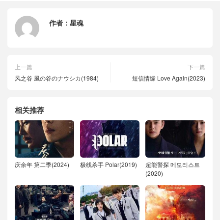
作者：
星魂
上一篇
下一篇
风之谷 風の谷のナウシカ(1984)
短信情缘 Love Again(2023)
相关推荐
庆余年 第二季(2024)
极线杀手 Polar(2019)
超能警探 메모리스트
(2020)