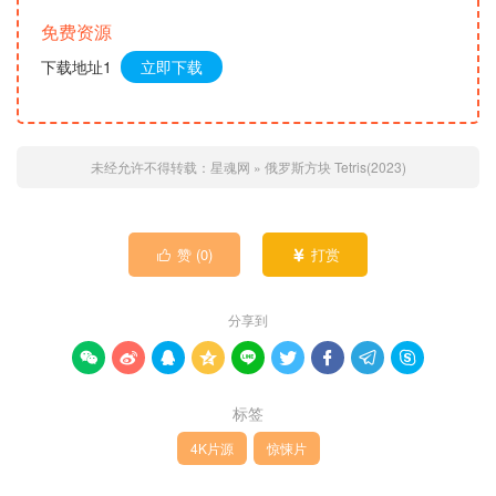
免费资源
下载地址1
立即下载
未经允许不得转载：
星魂网
»
俄罗斯方块 Tetris(2023)
赞 (
0
)
打赏


分享到









标签
4K片源
惊悚片