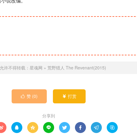
篇小说改编。
允许不得转载：
星魂网
»
荒野猎人 The Revenant(2015)
赞 (
0
)
打赏


分享到







