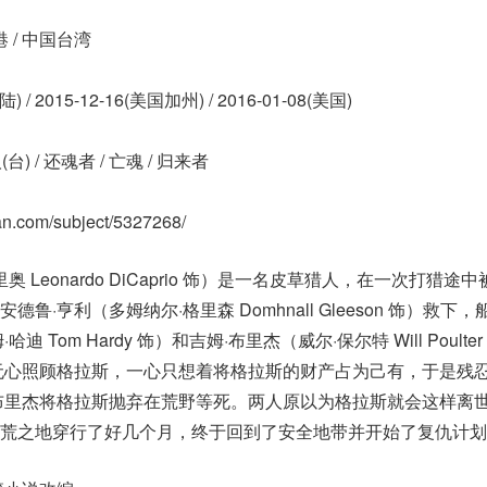
港 / 中国台湾
陆) / 2015-12-16(美国加州) / 2016-01-08(美国)
台) / 还魂者 / 亡魂 / 归来者
ban.com/subject/5327268/
 Leonardo DiCaprio 饰）是一名皮草猎人，在一次打猎途
·亨利（多姆纳尔·格里森 Domhnall Gleeson 饰）救下
 Tom Hardy 饰）和吉姆·布里杰（威尔·保尔特 Will Poulte
无心照顾格拉斯，一心只想着将格拉斯的财产占为己有，于是残
布里杰将格拉斯抛弃在荒野等死。两人原以为格拉斯就会这样离
荒之地穿行了好几个月，终于回到了安全地带并开始了复仇计划