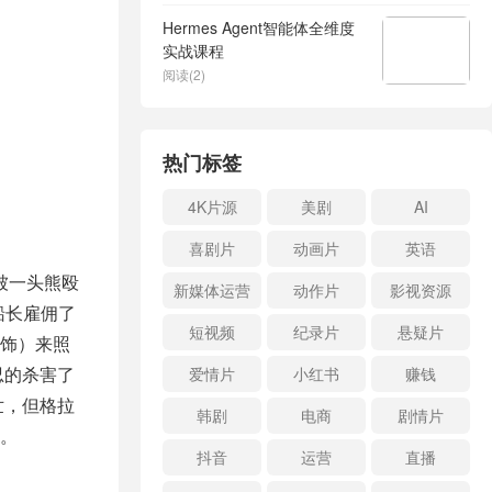
Hermes Agent智能体全维度
实战课程
阅读(2)
热门标签
4K片源
美剧
AI
喜剧片
动画片
英语
中被一头熊殴
新媒体运营
动作片
影视资源
，船长雇佣了
短视频
纪录片
悬疑片
r 饰）来照
忍的杀害了
爱情片
小红书
赚钱
世，但格拉
韩剧
电商
剧情片
。
抖音
运营
直播