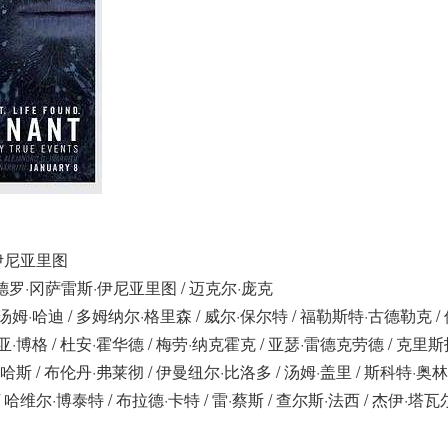
·伊尼亚里图
历杭德罗·冈萨雷斯·伊尼亚里图 / 迈克尔·庞克
汤姆·哈迪 / 多姆纳尔·格里森 / 威尔·保尔特 / 福勒斯特·古德勒克 /
亚·博格 / 杜安·霍华德 / 梅劳·纳克霍克 / 亚瑟·雷德克劳德 / 克里
·哈斯 / 布伦丹·弗莱彻 / 伊曼纽尔·比洛多 / 汤姆·盖里 / 斯科特·奥林
 哈维尔·博泰特 / 布拉德·卡特 / 雷·蔡斯 / 查尔斯·法西 / 杰伊·塔瓦尔