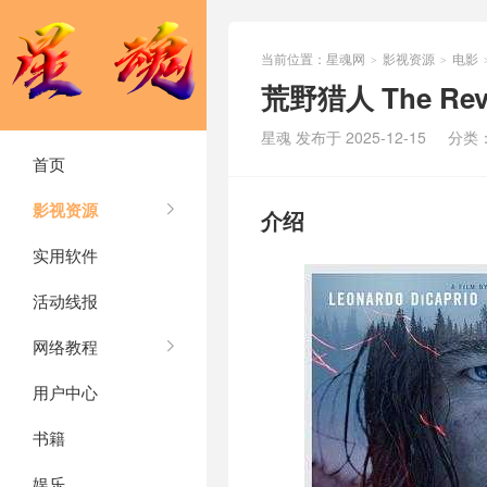
当前位置：
星魂网
影视资源
电影
>
>
荒野猎人 The Reve
星魂 发布于 2025-12-15
分类
首页
影视资源
介绍
实用软件
活动线报
网络教程
用户中心
书籍
娱乐