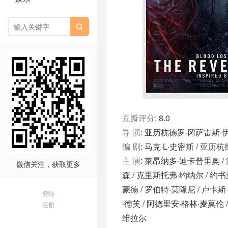

豆瓣评分
: 8.0
导 演
: 亚历杭德罗·冈萨雷斯
编 剧
: 马克·L·史密斯 / 亚
主 演
: 莱昂纳多·迪卡普里奥 / 
微信关注，获取更多
森 / 克里斯托弗·约纳尔 / 约书
蒙德 / 罗伯特·莫隆尼 / 卢卡斯
登陆
·德芙 / 阿德里安·格林·麦莫伦 /
注册
维拉尔