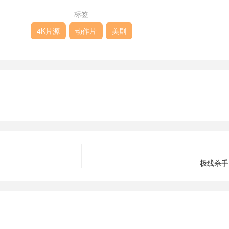
标签
4K片源
动作片
美剧
极线杀手 P