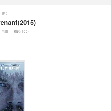
正文
>
nant(2015)
：
电影
阅读(105)