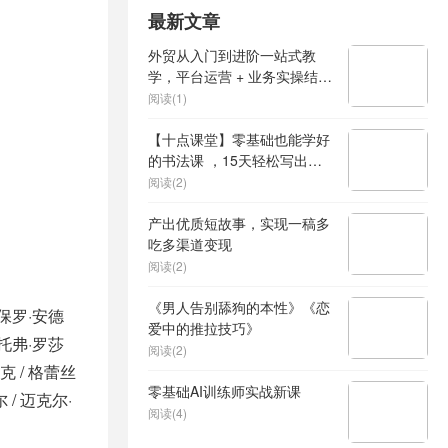
最新文章
外贸从入门到进阶一站式教
学，平台运营 + 业务实操结
合，实现业绩稳步增长
阅读(1)
【十点课堂】零基础也能学好
的书法课 ，15天轻松写出漂
亮人生
阅读(2)
产出优质短故事，实现一稿多
吃多渠道变现
阅读(2)
《男人告别舔狗的本性》《恋
 保罗·安德
爱中的推拉技巧》
斯托弗·罗莎
阅读(2)
克 / 格蕾丝
零基础AI训练师实战新课
 / 迈克尔·
阅读(4)