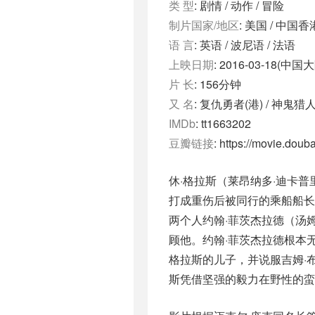
类 型
: 剧情 / 动作 / 冒险
制片国家/地区
: 美国 / 中国香
语 言
: 英语 / 波尼语 / 法语
上映日期
: 2016-03-18(中国大
片 长
: 156分钟
又 名
: 复仇勇者(港) / 神鬼猎人(
IMDb
: tt1663202
豆瓣链接
: https://movie.dou
休·格拉斯（莱昂纳多·迪卡普里奥
打成重伤后被同行的乘船船长安德鲁
两个人约翰·菲茨杰拉德（汤姆·哈迪
顾他。约翰·菲茨杰拉德根本
格拉斯的儿子，并说服吉姆·
斯凭借坚强的毅力在野性的蛮