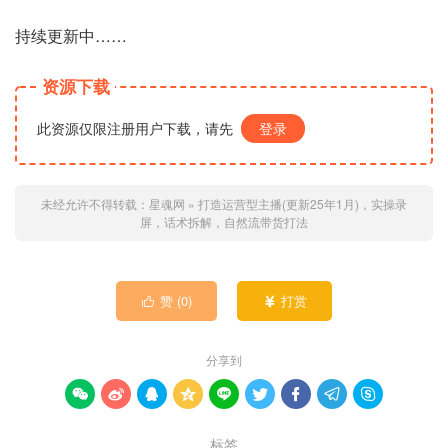
持续更新中……
资源下载
此资源仅限注册用户下载，请先
登录
未经允许不得转载：
星魂网
»
打造运营型主播(更新25年1月)，实操录
屏，话术拆解，自然流带货打法
赞 (
0
)
打赏


分享到









标签