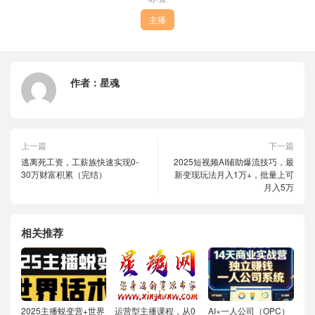
主播
作者：
星魂
上一篇
下一篇
逃离死工资，工薪族快速实现0-
2025短视频AI辅助爆流技巧，最
30万财富积累（完结）
新变现玩法月入1万+，批量上可
月入5万
相关推荐
2025主播蜕变营+世界
运营型主播课程，从0
AI×一人公司（OPC）