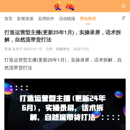

首页
影视资源
实用软件
活动线报
网络教程

用户中心
书籍
娱乐
打造运营型主播(更新25年1月)，实操录屏，话术拆
解，自然流带货打法
星魂网
星魂 发布于 2025-01-15
分类：
网赚教程
阅读(153)
打造运营型主播(更新25年1月)，实操录屏，话术拆解，自
然流带货打法