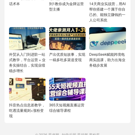
话术本
到1教你成为金牌运营
14天商业实战营，用AI
型主播
帮你搭建一个属于你自
己的、能独立賺钱的一
人公司系统
外贸从入门到进阶一站
产出优质短故事，实现
DeepSeek赋能跨境电
式教学，平台运营 + 业
一稿多吃多渠道变现
商实战课，助力出海业
务实操结合，实现业绩
务稳步发展
稳步增长
抖音热点信息差教学，
365天短视频直播运营
吃透流量规则+涨粉变
综合辅导课程
现
© 2026
星魂网
知学乐园
星战阁
果粉库