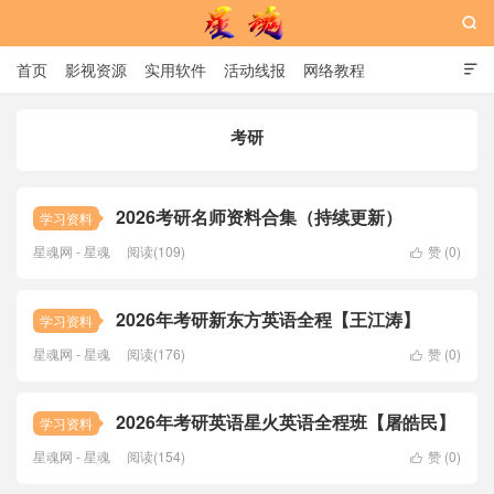

首页
影视资源
实用软件
活动线报
网络教程

用户中心
书籍
娱乐
考研
星魂网
2026考研名师资料合集（持续更新）
学习资料
星魂网 - 星魂
阅读(109)
赞 (
0
)

2026年考研新东方英语全程【王江涛】
学习资料
星魂网 - 星魂
阅读(176)
赞 (
0
)

2026年考研英语星火英语全程班【屠皓民】
学习资料
星魂网 - 星魂
阅读(154)
赞 (
0
)
