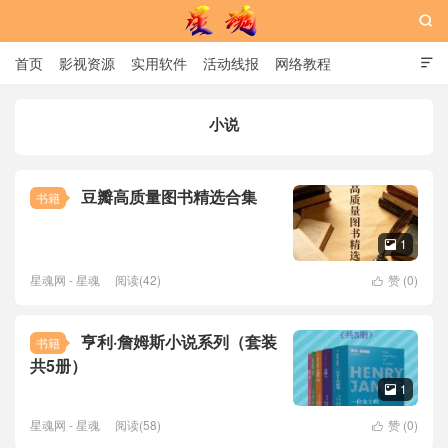

首页
影视资源
实用软件
活动线报
网络教程

用户中心
书籍
娱乐
小说
星魂网
豆瓣高质量图书精选合集
书籍
1

星魂网 - 星魂
阅读(42)
赞 (
0
)

亨利·詹姆斯小说系列（套装
书籍
共5册）
1

星魂网 - 星魂
阅读(58)
赞 (
0
)
