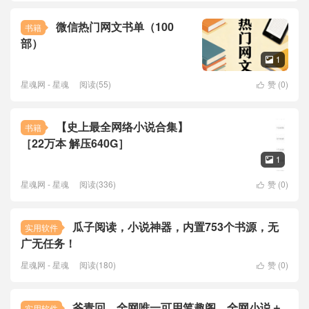
微信热门网文书单（100
书籍
部）
1

星魂网 - 星魂
阅读(55)
赞 (
0
)

【史上最全网络小说合集】
书籍
［22万本 解压640G］
1

星魂网 - 星魂
阅读(336)
赞 (
0
)

瓜子阅读，小说神器，内置753个书源，无
实用软件
广无任务！
星魂网 - 星魂
阅读(180)
赞 (
0
)

爷青回，全网唯一可用笔趣阁，全网小说＋
实用软件