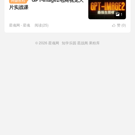
网赚教程
片实战课
1

星魂网 - 星魂
阅读(25)
赞 (
0
)

© 2026
星魂网
知学乐园
星战阁
果粉库