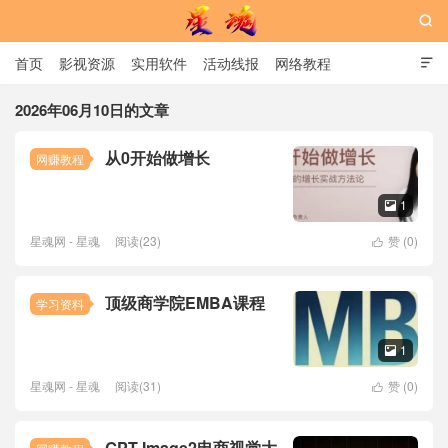

首页
影视资源
实用软件
活动线报
网络教程

用户中心
书籍
娱乐
2026年06月10日的文章
从0开始做增长
网赚教程
星魂网
1

星魂网 - 星魂
阅读(23)
赞 (
0
)

顶级商学院EMBA课程
学习资料
1

星魂网 - 星魂
阅读(31)
赞 (
0
)

GPT-Image2电商视觉大