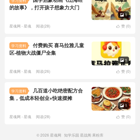
学习资料
的故事》，打开孩子想象力大门
1

星魂网 - 星魂
阅读(28)
赞 (
0
)

付费购买 喜马拉雅儿童
学习资料
区-植物大战僵尸全集
1

星魂网 - 星魂
阅读(26)
赞 (
0
)

几百道小吃绝密配方合
学习资料
集，低成本轻创业+快速摆摊
1

星魂网 - 星魂
阅读(28)
赞 (
0
)

© 2026
星魂网
知学乐园
星战阁
果粉库