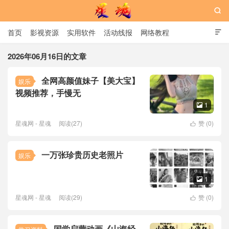

首页
影视资源
实用软件
活动线报
网络教程

用户中心
书籍
娱乐
2026年06月16日的文章
全网高颜值妹子【美大宝】
娱乐
星魂网
视频推荐，手慢无
1

星魂网 - 星魂
阅读(27)
赞 (
0
)

一万张珍贵历史老照片
娱乐
1

星魂网 - 星魂
阅读(29)
赞 (
0
)

国学启蒙动画《山海经