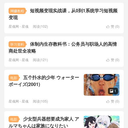
短视频变现实战课，从0到1系统学习短视频
网赚教程
变现
星魂网 - 星魂
阅读(102)
赞 (
0
)

体制内生存教科书：公务员与职场人的高情
学习资料
商处世全攻略
星魂网 - 星魂
阅读(121)
赞 (
0
)

五个扑水的少年 ウォーター
电影
ボーイズ(2001)
1

星魂网 - 星魂
阅读(105)
赞 (
0
)

少女型兵器想要成为家人 ア
电影
ルマちゃんは家族になりたい