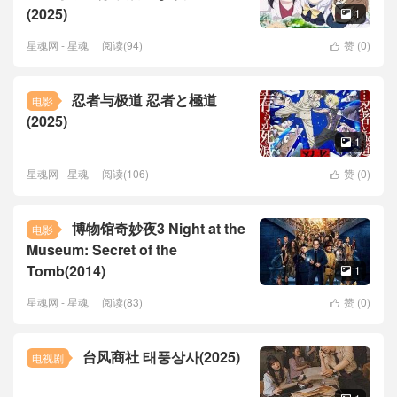
(2025)
1

星魂网 - 星魂
阅读(94)
赞 (
0
)

忍者与极道 忍者と極道
电影
(2025)
1

星魂网 - 星魂
阅读(106)
赞 (
0
)

博物馆奇妙夜3 Night at the
电影
Museum: Secret of the
Tomb(2014)
1

星魂网 - 星魂
阅读(83)
赞 (
0
)

台风商社 태풍상사(2025)
电视剧