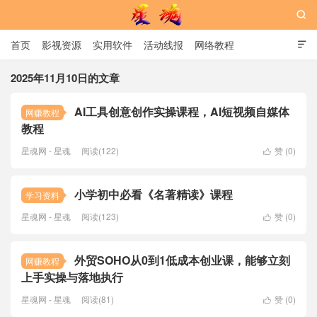

首页
影视资源
实用软件
活动线报
网络教程

用户中心
书籍
娱乐
2025年11月10日的文章
AI工具创意创作实操课程，AI短视频自媒体
网赚教程
星魂网
教程
星魂网 - 星魂
阅读(122)
赞 (
0
)

小学初中必看《名著精读》课程
学习资料
星魂网 - 星魂
阅读(123)
赞 (
0
)

外贸SOHO从0到1低成本创业课，能够立刻
网赚教程
上手实操与落地执行
星魂网 - 星魂
阅读(81)
赞 (
0
)
