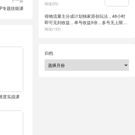
下一篇
阅读(55)
IP专题技能课
得物流量主分成计划独家原创玩法，48小时
即可见到收益，单号收益5张，多号无上限
【揭秘】
阅读(133)
归档
体全维度实战课