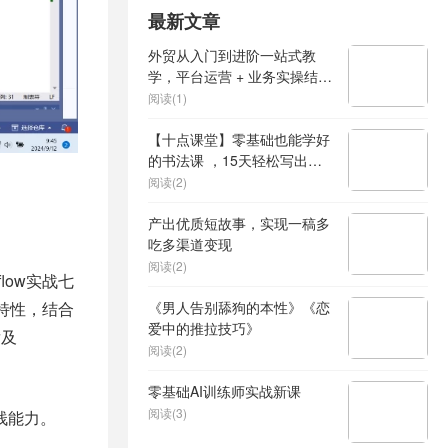
最新文章
外贸从入门到进阶一站式教
学，平台运营 + 业务实操结
合，实现业绩稳步增长
阅读(1)
【十点课堂】零基础也能学好
的书法课 ，15天轻松写出漂
亮人生
阅读(2)
产出优质短故事，实现一稿多
吃多渠道变现
阅读(2)
low实战七
特性，结合
《男人告别舔狗的本性》《恋
爱中的推拉技巧》
发及
阅读(2)
零基础AI训练师实战新课
阅读(3)
栈能力。