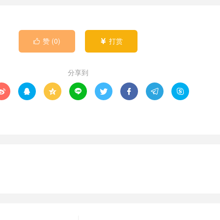
赞 (
0
)
打赏


分享到







