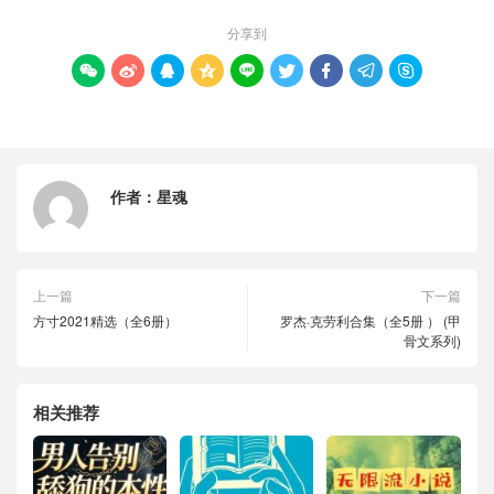
分享到









作者：
星魂
上一篇
下一篇
方寸2021精选（全6册）
罗杰·克劳利合集（全5册 ） (甲
骨文系列)
相关推荐