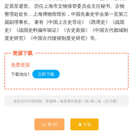
定居至逝世。 历任上海市文物保管委员会主任秘书、古物
整理处处长，上海博物馆馆长，中国先秦史学会第一至第三
届副理事长。 著有《中国上古史导论》《西周史》《战国
史》《战国史料编年辑证》《古史新探》《中国古代都城制
度史研究》《中国古代陵寝制度史研究》等。
资源下载
免费资源
下载地址1
立即下载
未经允许不得转载：
星魂网
»
杨宽著作集第一辑+第二辑（总15册）
赞 (
0
)
打赏

