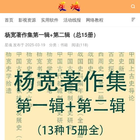

首页
影视资源
实用软件
活动线报
网络教程

用户中心
书籍
娱乐
杨宽著作集第一辑+第二辑（总15册）
星魂 发布于 2025-03-19
分类：
书籍
阅读(118)
星魂网