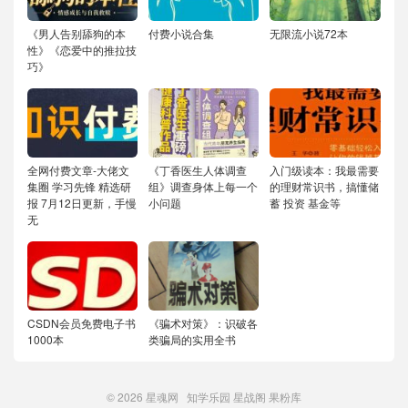
《男人告别舔狗的本
付费小说合集
无限流小说72本
性》《恋爱中的推拉技
巧》
全网付费文章-大佬文
《丁香医生人体调查
入门级读本：我最需要
集圈 学习先锋 精选研
组》调查身体上每一个
的理财常识书，搞懂储
报 7月12日更新，手慢
小问题
蓄 投资 基金等
无
CSDN会员免费电子书
《骗术对策》：识破各
1000本
类骗局的实用全书
© 2026
星魂网
知学乐园
星战阁
果粉库