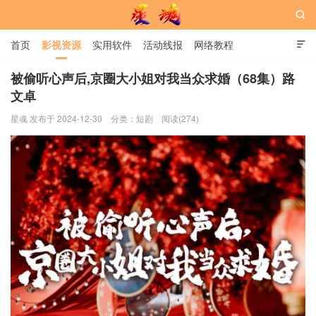

首页
影视资源
实用软件
活动线报
网络教程

用户中心
书籍
娱乐
被偷听心声后,京圈大小姐对我当众求婚（68集）路
文卓
星魂网
星魂 发布于 2024-12-30
分类：
短剧
阅读(274)