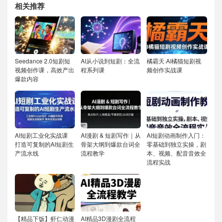
相关推荐
Seedance 2.0短剧短
AI从小说到短剧：全流
橘霸天·AI橘猫短剧视
视频创作课，高效产出
程系列课
频创作实战课
爆款内容
AI短剧工业化实战课
AI漫剧 & 短剧写作｜从
AI短剧动画制作入门：
打造可复制的AI短剧生
骨架大纲到爆款台词全
零基础到独立实操，剧
产流水线
流程教学
本、视频、配音音效全
流程实战
【精品下饭】虾仁动漫
AI精品3D漫剧全流程