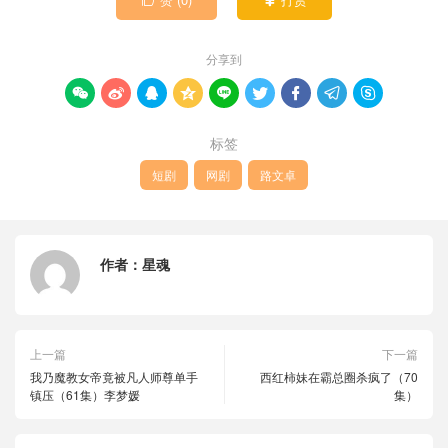


分享到









标签
短剧
网剧
路文卓
作者：
星魂
上一篇
下一篇
我乃魔教女帝竟被凡人师尊单手
西红柿妹在霸总圈杀疯了（70
镇压（61集）李梦媛
集）