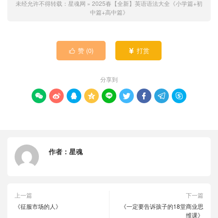
未经允许不得转载：
星魂网
»
2025春【全新】英语语法大全《小学篇+初
中篇+高中篇》
赞 (
0
)
打赏


分享到









作者：
星魂
上一篇
下一篇
《征服市场的人》
《一定要告诉孩子的18堂商业思
维课》