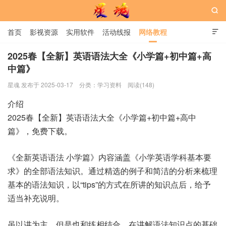

首页
影视资源
实用软件
活动线报
网络教程

用户中心
书籍
娱乐
2025春【全新】英语语法大全《小学篇+初中篇+高
中篇》
星魂网
星魂 发布于 2025-03-17
分类：
学习资料
阅读(148)
介绍
2025春【全新】英语语法大全《小学篇+初中篇+高中
篇》，免费下载。
《全新英语语法 小学篇》内容涵盖《小学英语学科基本要
求》的全部语法知识。通过精选的例子和简洁的分析来梳理
基本的语法知识，以“tips”的方式在所讲的知识点后，给予
适当补充说明。
虽以讲为主，但是也和练相结合，在讲解语法知识点的基础