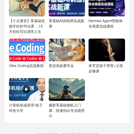
【十点课堂】零基础也
零基础AI训练师实战新
Hermes Agent智能体
能学好的书法课 ，15
课
全维度实战课程
天轻松写出漂亮人生
Vibe Coding实战教程
英语高效磨耳朵
朱芳宜孩子养育+父母
必修课
计算机组成原理-电子
摄影零基础相机入门
科技大学
课，快速拍出专业级照
片