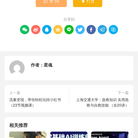
赞 (
0
)
打赏


分享到









作者：
星魂
上一篇
下一篇
流量变现，带你轻松玩转小红书
上海交通大学：急救知识 实用急
（23节视频课）
救与自救技能 （全20讲）
相关推荐