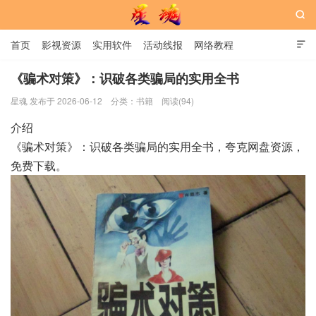

首页
影视资源
实用软件
活动线报
网络教程

用户中心
书籍
娱乐
《骗术对策》：识破各类骗局的实用全书
星魂 发布于 2026-06-12
分类：
书籍
阅读(94)
星魂网
介绍
《骗术对策》：识破各类骗局的实用全书，夸克网盘资源，
免费下载。