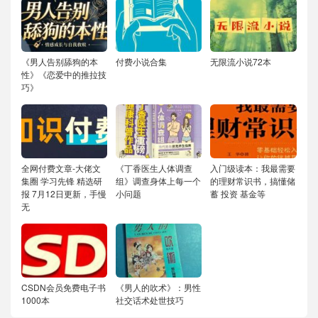
《男人告别舔狗的本
付费小说合集
无限流小说72本
性》《恋爱中的推拉技
巧》
全网付费文章-大佬文
《丁香医生人体调查
入门级读本：我最需要
集圈 学习先锋 精选研
组》调查身体上每一个
的理财常识书，搞懂储
报 7月12日更新，手慢
小问题
蓄 投资 基金等
无
CSDN会员免费电子书
《男人的吹术》：男性
1000本
社交话术处世技巧