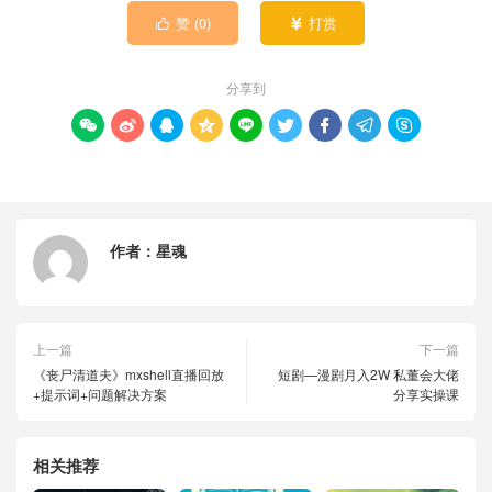
赞 (
0
)
打赏


分享到









作者：
星魂
上一篇
下一篇
《丧尸清道夫》mxshell直播回放
短剧—漫剧月入2W 私董会大佬
+提示词+问题解决方案
分享实操课
相关推荐