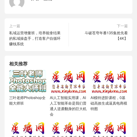
上一篇
下一篇
私域运营增量班，培养能拿结果
斗破苍穹年番135集抢先看
的私域操盘手，打造客户自循环
【4K】
赚钱系统
相关推荐
三叶老师Photoshop全
AI人工智能实用课，AI
AI模特进阶课程，0基
能大师班
人工智能革命是我们普
础高效生成逼真电商模
通人逆袭翻身的巨大机
特图
会