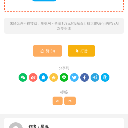
未经允许不得转载：
星魂网
»
价值159元的B站百万粉大佬Genji的PS+AI
双专业课
赞 (
0
)
打赏


分享到









标签
AI
PS
作者：
星魂