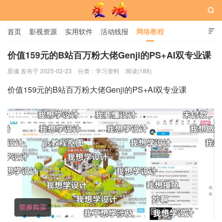

首页
影视资源
实用软件
活动线报
网络教程

用户中心
书籍
娱乐
价值159元的B站百万粉大佬Genji的PS+AI双专业课
星魂 发布于 2025-02-23
分类：
学习资料
阅读(188)
星魂网
价值159元的B站百万粉大佬Genji的PS+AI双专业课