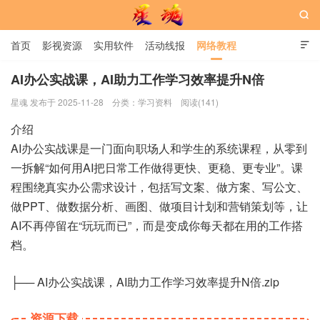

首页
影视资源
实用软件
活动线报
网络教程

用户中心
书籍
娱乐
AI办公实战课，AI助力工作学习效率提升N倍
星魂 发布于 2025-11-28
分类：
学习资料
阅读(141)
星魂网
介绍
AI办公实战课是一门面向职场人和学生的系统课程，从零到
一拆解“如何用AI把日常工作做得更快、更稳、更专业”。课
程围绕真实办公需求设计，包括写文案、做方案、写公文、
做PPT、做数据分析、画图、做项目计划和营销策划等，让
AI不再停留在“玩玩而已”，而是变成你每天都在用的工作搭
档。
├── AI办公实战课，AI助力工作学习效率提升N倍.zip
资源下载