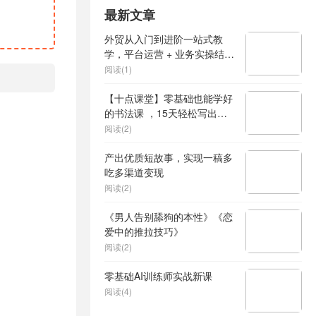
最新文章
外贸从入门到进阶一站式教
学，平台运营 + 业务实操结
合，实现业绩稳步增长
阅读(1)
【十点课堂】零基础也能学好
的书法课 ，15天轻松写出漂
亮人生
阅读(2)
产出优质短故事，实现一稿多
吃多渠道变现
阅读(2)
《男人告别舔狗的本性》《恋
爱中的推拉技巧》
阅读(2)
零基础AI训练师实战新课
阅读(4)