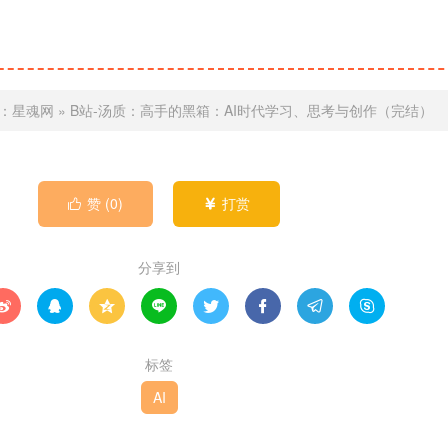
：
星魂网
»
B站-汤质：高手的黑箱：AI时代学习、思考与创作（完结）
赞 (
0
)
打赏


分享到








标签
AI