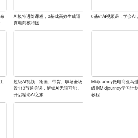
革命
AI模特进阶课程，0基础高效生成逼
0基础Ai视频课，学会A
会
真电商模特图
的工
超级AI视频：绘画、带货、职场全场
Midjourney做电商亚
景113节通关课，解锁AI无限可能，
级别Midjourney学习计
开启精彩AI之旅
教程