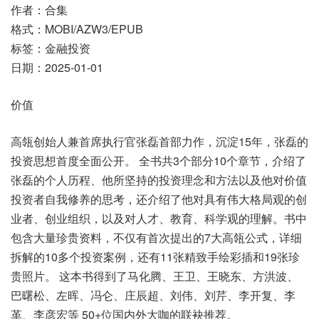
作者：合集
格式：MOBI/AZW3/EPUB
标签：金融投资
日期：2025-01-01
价值
高瓴创始人兼首席执行官张磊首部力作，沉淀15年，张磊的
投资思想首度全面公开。 全书共3个部分10个章节，介绍了
张磊的个人历程、他所坚持的投资理念和方法以及他对价值
投资者自我修养的思考，还介绍了他对具有伟大格局观的创
业者、创业组织，以及对人才、教育、科学观的理解。书中
包含大量珍贵资料，不仅有首次提出的7大高瓴公式，详细
拆解的10多个投资案例，还有11张精致手绘彩插和19张珍
贵照片。 这本书得到了马化腾、王卫、王晓东、方洪波、
巴曙松、左晖、冯仑、庄辰超、刘伟、刘芹、李开复、李
革、李彦宏等 50+位国内外大咖的联袂推荐。