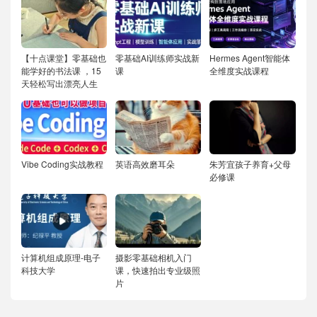
【十点课堂】零基础也
零基础AI训练师实战新
Hermes Agent智能体
能学好的书法课 ，15
课
全维度实战课程
天轻松写出漂亮人生
Vibe Coding实战教程
英语高效磨耳朵
朱芳宜孩子养育+父母
必修课
计算机组成原理-电子
摄影零基础相机入门
科技大学
课，快速拍出专业级照
片