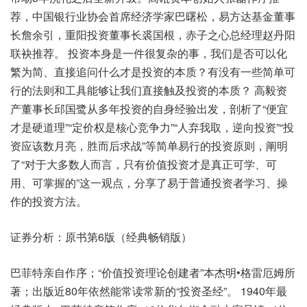
荐，中国银行业协会首席经济学家巴曙松，易方达基金董事
长詹余引，重阳投资董事长裘国根，赤子之心总经理赵丹阳
联袂推荐。 投资本身是一件很复杂的事，我们是否可以化
繁为简、直接追问什么才是投资的本质？有没有一些简单可
行的法则和工具能够让我们直接触及投资的本质？ 高毅资
产董事长邱国鹭从多年投资的自身经验出发，剖析了“便宜
才是硬道理”“定价权是核心竞争力”“人弃我取，逆向投资”“投
资应该数月亮，胜而后求战”等简单易行的投资原则，阐明
了“对于大多数人而言，只有价值投资才是真正可学、可
用、可掌握的”这一观点，分享了易于普通投资者学习、操
作的投资方法。
证券分析：原书第6版（经典畅销版）
巴菲特亲自作序；“价值投资理论创建者”本杰明•格雷厄姆所
著；出版近80年依然能常读常新的“投资圣经”。 1940年最