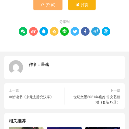
赞 (
0
)
打赏


分享到









作者：
星魂
上一篇
下一篇
申怡读书《来龙去脉究汉字》
世纪文景2021年度好书 文艺新
潮（套装12册）
相关推荐