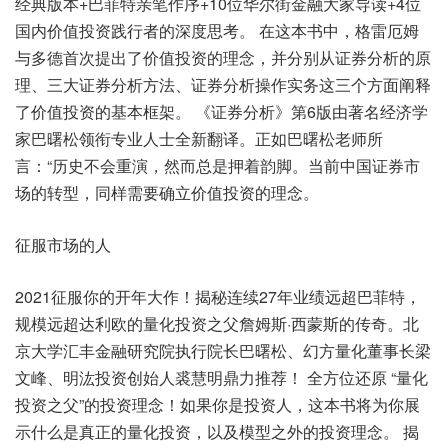
经典版本+巴菲特亲笔作序+10位华尔街金融大家导读+4位
国内价值投资践行者的深度思考。 在这本书中，格雷厄姆
与多德首次提出了价值投资的理念，并分别从证券分析的原
理、三大证券分析方法、证券分析操作实务这三个方面阐释
了价值投资的基本框架。 《证券分析》第6版由著名经济学
家巴曙松领衔专业人士全新翻译。正如巴曙松老师所
言：“历史不会重演，然而总是押着韵脚。当前中国证券市
场的转型，同样需要确立价值投资的理念。
征服市场的人
2021征服你的开年大作！揭秘连续27年业绩远超巴菲特，
规模远超达利欧的量化投资之父詹姆斯·西蒙斯的传奇。北
京大学汇丰金融研究院执行院长巴曙松、幻方量化董事长梁
文峰、明汯投资创始人裘慧明鼎力推荐！ 全方位还原 “量化
投资之父”的投资理念！如果你是投资人，这本书将为你展
示什么是真正的量化投资，以及模型之外的投资理念。 揭