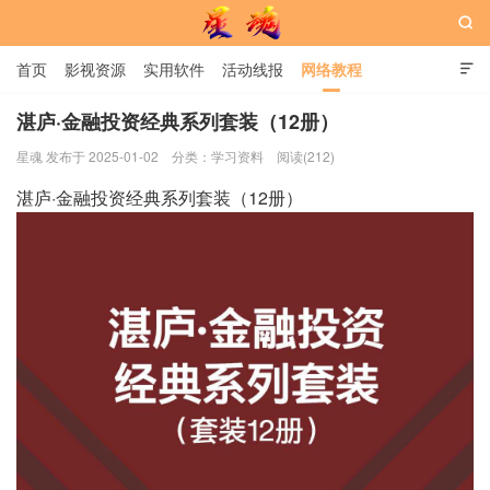

首页
影视资源
实用软件
活动线报
网络教程

用户中心
书籍
娱乐
湛庐·金融投资经典系列套装（12册）
星魂 发布于 2025-01-02
分类：
学习资料
阅读(212)
星魂网
湛庐·金融投资经典系列套装（12册）