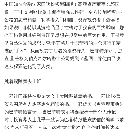
中国知名金融学家巴曙松领衔翻译！高毅资产董事长邱国
鹭、FT中文网财经版主编徐瑾强烈推荐！全方位阐释查理·
芒格的思想精髓。初学者入门利器，资深投资者手边读物。
如果说巴菲特以其沉稳凸显了性格对于投资的巨大影响，那
么芒格则用其锋利展现了思想在投资中的巨大作用。正是凭
借自己深邃的思想，查理·芒格对于巴菲特的理念进行了精
湛的“手术”，从而改变了后者的投资行为。巴菲特亲承，是
查理·芒格为伯克希尔哈撒韦公司规划了蓝图，并使自己快
速从猩猩进化到了人类。
跳着踢踏舞去上班
一部让巴菲特在股东大会上大跳踢踏舞的书。一部比尔·盖
茨号召所有人逐字逐句精读的书。一部媲美《穷查理宝典》
的巴菲特箴言录。 当巴菲特表示将要授权一部个人传记
时，投资界人士几乎一致认为巴菲特致股东的信的编辑卡萝
尔·卢米斯是不二人选。这对“黄金搭档”的合作时间长达50