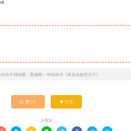
p4
经允许不得转载：
星魂网
»
申怡读书《来龙去脉究汉字》
赞 (
0
)
打赏


分享到