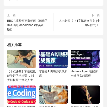
上一篇
下一篇
BBC儿童绘画启蒙动画《嘟乐的
木木老师《144字搞定文言文 (小
神奇画笔 doodleboo (中英双
学+初中) 》
版)》
相关推荐
【十点课堂】零基础也
零基础AI训练师实战新
Hermes Agent智能体
能学好的书法课 ，15
课
全维度实战课程
天轻松写出漂亮人生
Vibe Coding实战教程
英语高效磨耳朵
朱芳宜孩子养育+父母