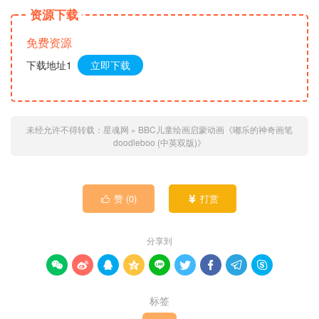
资源下载
免费资源
下载地址1
立即下载
未经允许不得转载：
星魂网
»
BBC儿童绘画启蒙动画《嘟乐的神奇画笔
doodleboo (中英双版)》
赞 (
0
)
打赏


分享到









标签