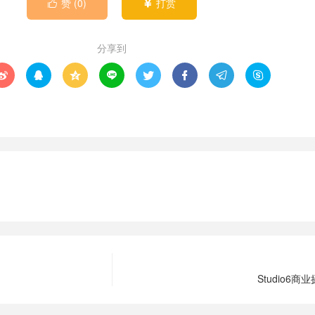
赞 (
0
)
打赏


分享到








Studio6