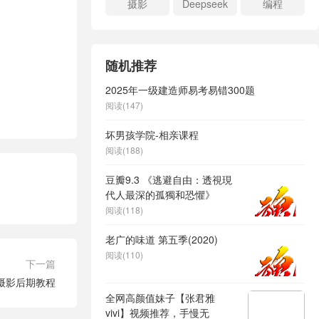
摄影
Deepseek
编程
随机推荐
2025年一级建造师易考易错300题
阅读(147)
坏男孩学院-相亲课程
阅读(188)
豆瓣9.3 《逃避自由：透視現
代人最深的孤獨和恐懼》
阅读(118)
老广的味道 第五季(2020)
阅读(110)
下一篇
商业摄影后期教程
全网高颜值妹子【张君雅
vivi】视频推荐，手慢无