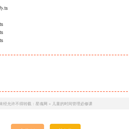
.ts
s
s
s
未经允许不得转载：
星魂网
»
儿童的时间管理必修课