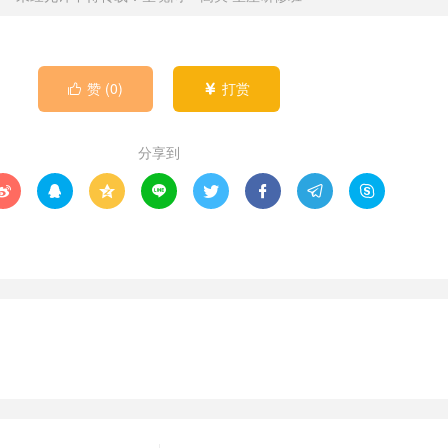
赞 (
0
)
打赏


分享到







