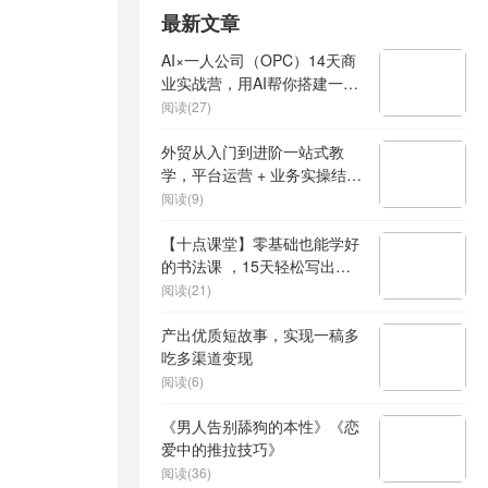
最新文章
AI×一人公司（OPC）14天商
业实战营，用AI帮你搭建一个
属于你自己的、能独立賺钱的
阅读(27)
一人公司系统
外贸从入门到进阶一站式教
学，平台运营 + 业务实操结
合，实现业绩稳步增长
阅读(9)
【十点课堂】零基础也能学好
的书法课 ，15天轻松写出漂
亮人生
阅读(21)
产出优质短故事，实现一稿多
吃多渠道变现
阅读(6)
《男人告别舔狗的本性》《恋
爱中的推拉技巧》
阅读(36)