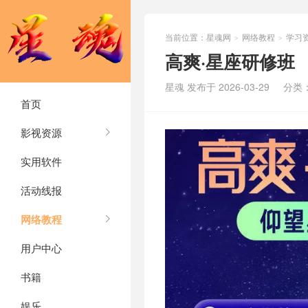
当前位置：
星魂网
网络教程
学习
>
>
高爽·星座研修班
星魂 发布于 2026-03-29
分类
首页
影视资源
实用软件
活动线报
网络教程
用户中心
书籍
娱乐