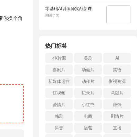
零基础AI训练师实战新课
阅读(13)
带你换个角
热门标签
4K片源
美剧
AI
喜剧片
动画片
英语
新媒体运营
动作片
影视资源
短视频
纪录片
悬疑片
爱情片
小红书
赚钱
韩剧
电商
剧情片
抖音
运营
直播