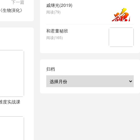
下一篇
戚继光(2019)
《生物演化》
阅读(79)
和君董秘班
阅读(165)
归档
体全维度实战课