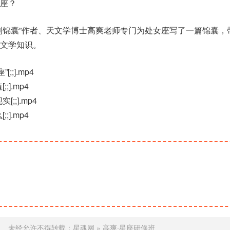
座？
到锦囊”作者、天文学博士高爽老师专门为处女座写了一篇锦囊，
文学知识。
;;].mp4
].mp4
;;].mp4
].mp4
未经允许不得转载：
星魂网
»
高爽·星座研修班