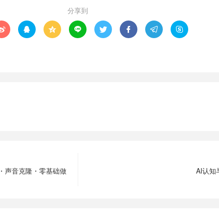
分享到








示词・声音克隆・零基础做
AI认