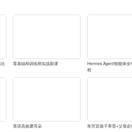
书法
零基础AI训练师实战新课
Hermes Agent智能
程
英语高效磨耳朵
朱芳宜孩子养育+父母必