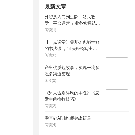
最新文章
外贸从入门到进阶一站式教
学，平台运营 + 业务实操结
合，实现业绩稳步增长
阅读(1)
【十点课堂】零基础也能学好
的书法课 ，15天轻松写出漂
亮人生
阅读(2)
产出优质短故事，实现一稿多
吃多渠道变现
阅读(2)
《男人告别舔狗的本性》《恋
爱中的推拉技巧》
阅读(2)
零基础AI训练师实战新课
阅读(4)