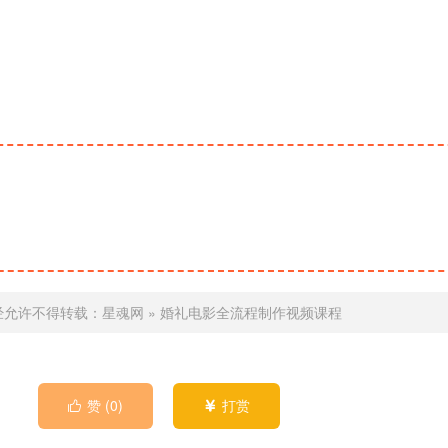
经允许不得转载：
星魂网
»
婚礼电影全流程制作视频课程
赞 (
0
)
打赏

