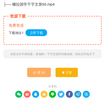
├── 嘟拉国学千字文第50.mp4
资源下载
免费资源
下载地址1
立即下载
未经允许不得转载：
星魂网
»
千字文国学经典动画，轻松识字知天下
赞 (
0
)
打赏


分享到








