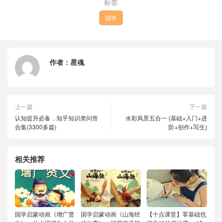
标签
国学
作者：
星魂
上一篇
下一篇
认知提升必备，知乎知识类问答
水彩风景五合一 (基础+入门+进
合集(3300多篇)
阶+创作+写生)
相关推荐
国学启蒙动画《增广贤
国学启蒙动画《山海经
【十点课堂】零基础也