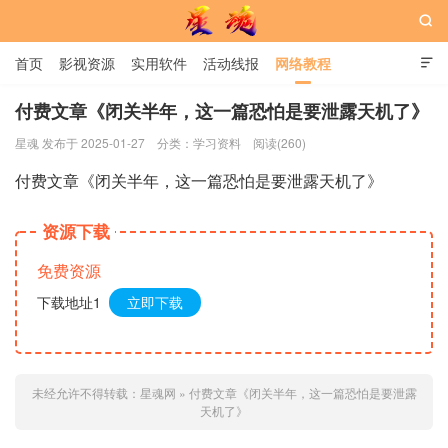

首页
影视资源
实用软件
活动线报
网络教程

用户中心
书籍
娱乐
付费文章《闭关半年，这一篇恐怕是要泄露天机了》
星魂 发布于 2025-01-27
分类：
学习资料
阅读(260)
星魂网
付费文章《闭关半年，这一篇恐怕是要泄露天机了》
资源下载
免费资源
下载地址1
立即下载
未经允许不得转载：
星魂网
»
付费文章《闭关半年，这一篇恐怕是要泄露
天机了》