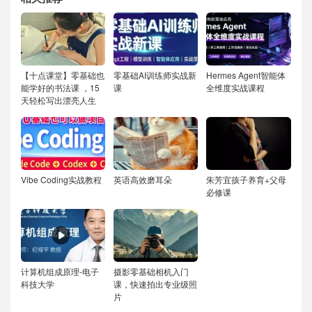
【十点课堂】零基础也
零基础AI训练师实战新
Hermes Agent智能体
能学好的书法课 ，15
课
全维度实战课程
天轻松写出漂亮人生
Vibe Coding实战教程
英语高效磨耳朵
朱芳宜孩子养育+父母
必修课
计算机组成原理-电子
摄影零基础相机入门
科技大学
课，快速拍出专业级照
片