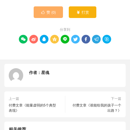
赞 (
0
)
打赏


分享到









作者：
星魂
上一篇
下一篇
付费文章《能量虚弱的5个典型
付费文章《谁能给我的孩子一个
表现》
出路？》
相关推荐