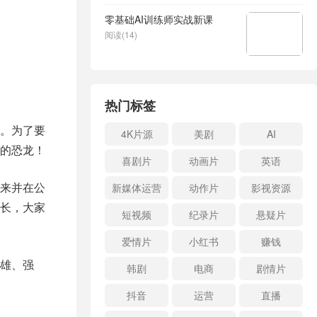
零基础AI训练师实战新课
阅读(14)
热门标签
。为了要
4K片源
美剧
AI
的恐龙！
喜剧片
动画片
英语
来并在公
新媒体运营
动作片
影视资源
长，大家
短视频
纪录片
悬疑片
爱情片
小红书
赚钱
雄、强
韩剧
电商
剧情片
抖音
运营
直播