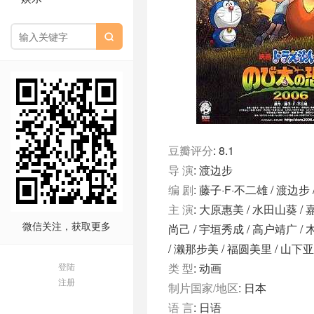

豆瓣评分
: 8.1
导 演
: 渡边步
编 剧
: 藤子·F·不二雄 / 渡边步
主 演
: 大原惠美 / 水田山葵 / 
微信关注，获取更多
尚己 / 宇垣秀成 / 高户靖广 /
/ 濑那步美 / 福圆美里 / 山下
登陆
类 型
: 动画
注册
制片国家/地区
: 日本
语 言
: 日语