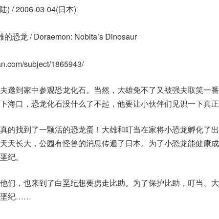
陆) / 2006-03-04(日本)
 / Doraemon: Nobita’s Dinosaur
ban.com/subject/1865943/
强夫邀到家中参观恐龙化石。当然，大雄免不了又被强夫取笑一番
夸下海口，恐龙化石没什么了不起，他要让小伙伴们见识一下真正
他真的找到了一颗活的恐龙蛋！大雄和叮当在家将小恐龙孵化了出
一天天长大，公园有怪兽的消息传遍了日本。为了小恐龙能健康成
垩纪。
他们，也来到了白垩纪想要虏走比助。为了保护比助，叮当、大
垩纪……