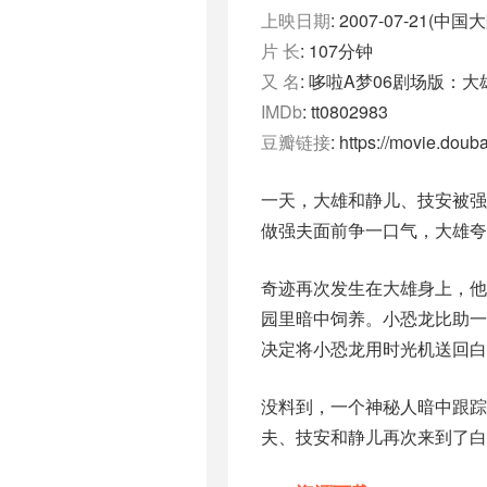
上映日期
: 2007-07-21(中国大
片 长
: 107分钟
又 名
: 哆啦A梦06剧场版：大雄的恐龙
IMDb
: tt0802983
豆瓣链接
: https://movie.dou
一天，大雄和静儿、技安被
做强夫面前争一口气，大雄
奇迹再次发生在大雄身上，
园里暗中饲养。小恐龙比助
决定将小恐龙用时光机送回白
没料到，一个神秘人暗中跟踪
夫、技安和静儿再次来到了白