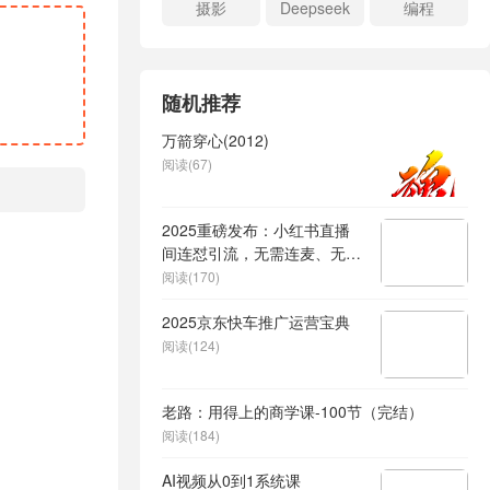
摄影
Deepseek
编程
随机推荐
万箭穿心(2012)
阅读(67)
2025重磅发布：小红书直播
间连怼引流，无需连麦、无需
上镜，突破单号限制，暴力日
阅读(170)
引流600+
2025京东快车推广运营宝典
阅读(124)
老路：用得上的商学课-100节（完结）
阅读(184)
AI视频从0到1系统课