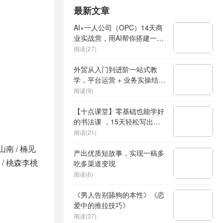
最新文章
AI×一人公司（OPC）14天商
业实战营，用AI帮你搭建一个
属于你自己的、能独立賺钱的
阅读(27)
一人公司系统
外贸从入门到进阶一站式教
学，平台运营 + 业务实操结
合，实现业绩稳步增长
阅读(9)
【十点课堂】零基础也能学好
的书法课 ，15天轻松写出漂
亮人生
阅读(21)
山南 / 楠见
产出优质短故事，实现一稿多
 / 桃森李桃
吃多渠道变现
阅读(6)
《男人告别舔狗的本性》《恋
爱中的推拉技巧》
阅读(37)