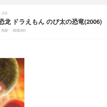
正文
>
龙 ドラえもん のび太の恐竜(2006)
：
电影
阅读(60)