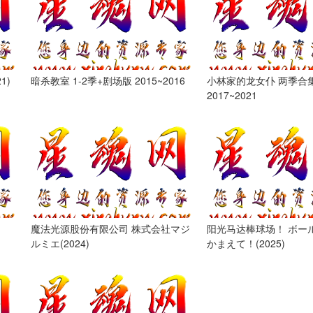
1)
暗杀教室 1-2季+剧场版 2015~2016
小林家的龙女仆 两季合
2017~2021
魔法光源股份有限公司 株式会社マジ
阳光马达棒球场！ ボー
ルミエ(2024)
かまえて！(2025)