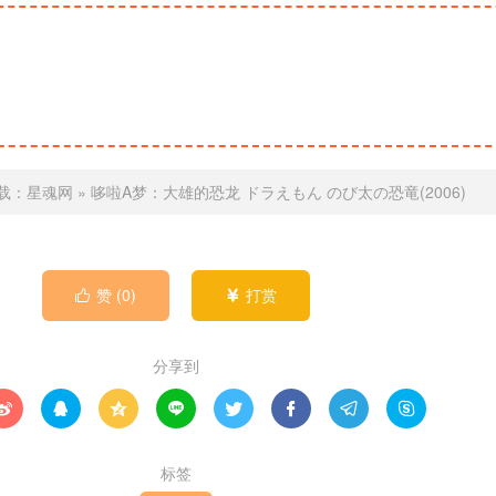
载：
星魂网
»
哆啦A梦：大雄的恐龙 ドラえもん のび太の恐竜(2006)
赞 (
0
)
打赏


分享到








标签