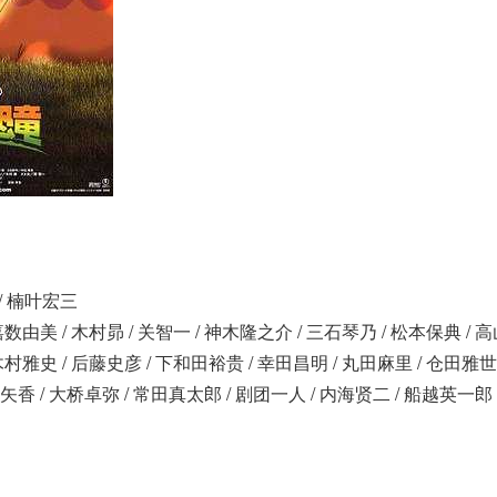
 / 楠叶宏三
嘉数由美 / 木村昴 / 关智一 / 神木隆之介 / 三石琴乃 / 松本保典 / 高
 木村雅史 / 后藤史彦 / 下和田裕贵 / 幸田昌明 / 丸田麻里 / 仓田雅世
亚矢香 / 大桥卓弥 / 常田真太郎 / 剧团一人 / 内海贤二 / 船越英一郎