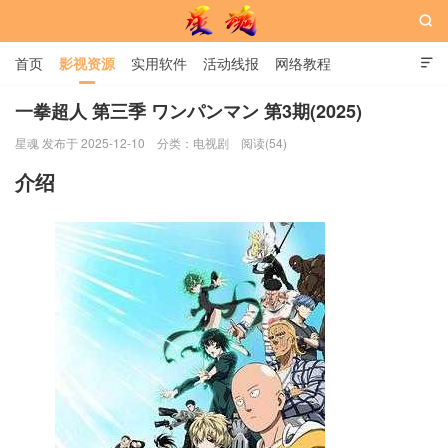

首页
影视资源
实用软件
活动线报
网络教程

用户中心
书籍
娱乐
一拳超人 第三季 ワンパンマン 第3期(2025)
星魂 发布于 2025-12-10
分类：
电视剧
阅读(54)
星魂网
介绍