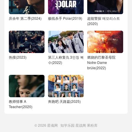
庆余年 第二季(2024)
极线杀手 Polar(2019)
超能警探 메모리스트
(2020)
热搜(2023)
第三人称复仇 3인칭 복
燃烧的巴黎圣母院
수(2022)
Notre-Dame
brûle(2022)
教师情事 A
奔跑吧·天路篇(2025)
Teacher(2020)
© 2026
星魂网
知学乐园
星战阁
果粉库