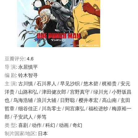
豆瓣评分
: 4.6
导 演
: 永居慎平
编 剧
: 铃木智寻
主 演
: 古川慎 / 石川界人 / 早见沙织 / 悠木碧 / 梶裕贵 / 安元
洋贵 / 山路和弘 / 津田健次郎 / 宫野真守 / 绿川光 / 小野坂昌
也 / 鸟海浩辅 / 浪川大辅 / 日野聪 / 樱井孝宏 / 高山南 / 玄田
哲章 / 细谷佳正 / 川岛零士 / 间宫康弘 / 福松进纱 / 梅原裕一
郎 / 子安武人 / 斧笃
类 型
: 喜剧 / 动作 / 科幻 / 动画 / 奇幻
制片国家/地区
: 日本