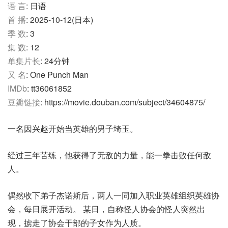
语 言
: 日语
首 播
: 2025-10-12(日本)
季 数
: 3
集 数
: 12
单集片长
: 24分钟
又 名
: One Punch Man
IMDb
: tt36061852
豆瓣链接
: https://movie.douban.com/subject/34604875/
一名因兴趣开始当英雄的男子埼玉。
经过三年苦练，他获得了无敌的力量，能一拳击败任何敌
人。
偶然收下弟子杰诺斯后，两人一同加入职业英雄组织英雄协
会，每日展开活动。 某日，自称怪人协会的怪人突然出
现，掳走了协会干部的子女作为人质。