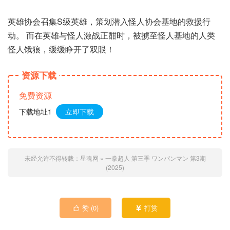
英雄协会召集S级英雄，策划潜入怪人协会基地的救援行
动。 而在英雄与怪人激战正酣时，被掳至怪人基地的人类
怪人饿狼，缓缓睁开了双眼！
资源下载
免费资源
下载地址1
立即下载
未经允许不得转载：
星魂网
»
一拳超人 第三季 ワンパンマン 第3期
(2025)
赞 (
0
)
打赏

