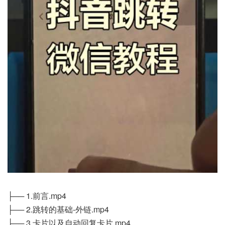
├── 1.前言.mp4
├── 2.跳转的基础-外链.mp4
├── 3.卡片以及自动回复卡片.mp4