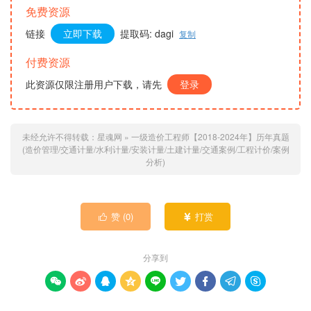
免费资源
链接
立即下载
提取码: dagi
复制
付费资源
此资源仅限注册用户下载，请先
登录
未经允许不得转载：
星魂网
»
一级造价工程师【2018-2024年】历年真题
(造价管理/交通计量/水利计量/安装计量/土建计量/交通案例/工程计价/案例
分析)
赞 (
0
)
打赏


分享到








