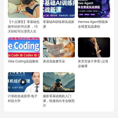
【十点课堂】零基础也
零基础AI训练师实战新
Hermes Agent智能体
能学好的书法课 ，15
课
全维度实战课程
天轻松写出漂亮人生
Vibe Coding实战教程
英语高效磨耳朵
朱芳宜孩子养育+父母
必修课
计算机组成原理-电子
摄影零基础相机入门
科技大学
课，快速拍出专业级照
片