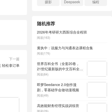
摄影
Deepseek
编程
随机推荐
2026年考研研大西医综合全程班
阅读(163)
黄执中：说服力与沟通表达课程合集
阅读(176)
下一篇
世界百科全书（全套20卷，
 轻松拿订单
21世纪最新版的中文百科全
书，3800多名专家精心撰
阅读(84)
写、17000多个条目涵盖百
科）
即梦Seedance 2.0创作漫
剧，零基础学会做动漫视频
阅读(49)
高效能财务经理实战训练营
阅读(26)