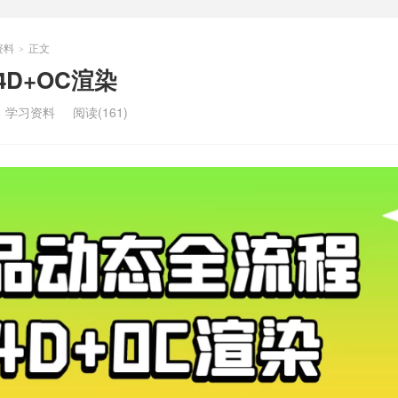
资料
正文
>
D+OC渲染
：
学习资料
阅读(161)