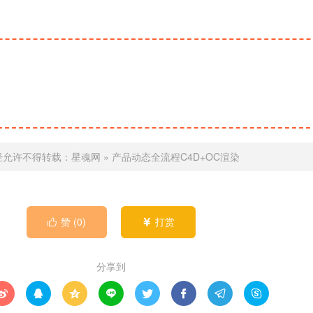
经允许不得转载：
星魂网
»
产品动态全流程C4D+OC渲染
赞 (
0
)
打赏


分享到







