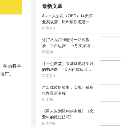
最新文章
AI×一人公司（OPC）14天商
业实战营，用AI帮你搭建一个
属于你自己的、能独立賺钱的
阅读(27)
一人公司系统
外贸从入门到进阶一站式教
学，平台运营 + 业务实操结
合，实现业绩稳步增长
阅读(9)
【十点课堂】零基础也能学好
享，学员将学
的书法课 ，15天轻松写出漂
推广。
亮人生
阅读(21)
产出优质短故事，实现一稿多
吃多渠道变现
阅读(6)
《男人告别舔狗的本性》《恋
爱中的推拉技巧》
阅读(36)