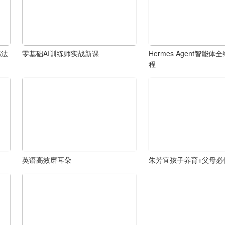
书法
零基础AI训练师实战新课
Hermes Agent智能
程
英语高效磨耳朵
朱芳宜孩子养育+父母必