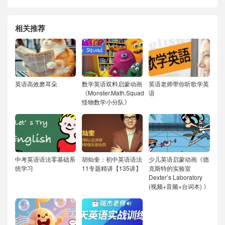
相关推荐
英语高效磨耳朵
数学英语双料启蒙动画
英语老师带你听歌学英
《Monster.Math.Squad
语
怪物数学小分队》
中考英语语法零基础系
胡灿奎：初中英语语法
少儿英语启蒙动画《德
统学习
11专题精讲【135讲】
克斯特的实验室
Dexter’s Laboratory
(视频+音频+台词本) 》