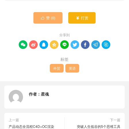
赞 (
0
)
打赏


分享到









标签
外贸
英语
作者：
星魂
上一篇
下一篇
产品动态全流程C4D+OC渲染
突破人生低谷的5个思维工具