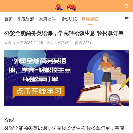

首页
影视资源
实用软件
活动线报
网络教程

用户中心
书籍
娱乐
外贸全能商务英语课，学完轻松谈生意 轻松拿订单
星魂 发布于 2025-01-25
分类：
学习资料
阅读(222)
星魂网
介绍
外贸全能商务英语课，学完轻松谈生意 轻松拿订单，夸克