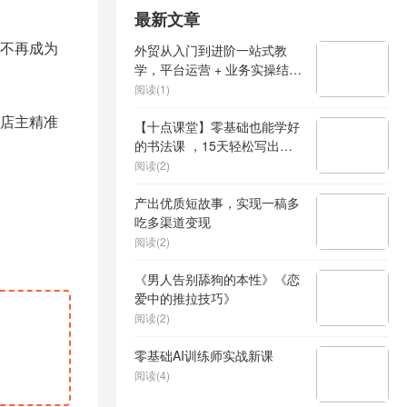
最新文章
不再成为
外贸从入门到进阶一站式教
学，平台运营 + 业务实操结
合，实现业绩稳步增长
阅读(1)
店主精准
【十点课堂】零基础也能学好
的书法课 ，15天轻松写出漂
亮人生
阅读(2)
产出优质短故事，实现一稿多
吃多渠道变现
阅读(2)
《男人告别舔狗的本性》《恋
爱中的推拉技巧》
阅读(2)
零基础AI训练师实战新课
阅读(4)