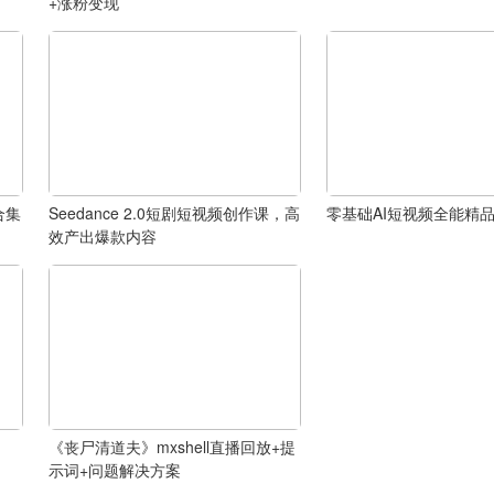
+涨粉变现
合集
Seedance 2.0短剧短视频创作课，高
零基础AI短视频全能精
效产出爆款内容
《丧尸清道夫》mxshell直播回放+提
示词+问题解决方案