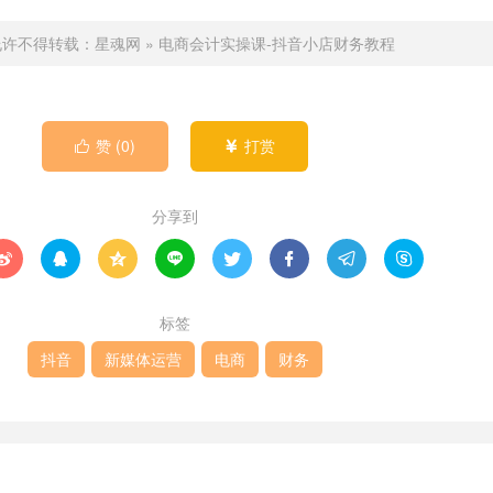
允许不得转载：
星魂网
»
电商会计实操课-抖音小店财务教程
赞 (
0
)
打赏


分享到








标签
抖音
新媒体运营
电商
财务