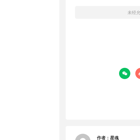
未经

作者：
星魂