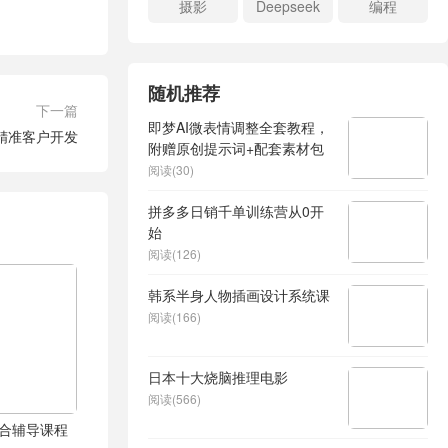
摄影
Deepseek
编程
随机推荐
下一篇
即梦AI微表情调整全套教程，
贸精准客户开发
附赠原创提示词+配套素材包
阅读(30)
拼多多日销千单训练营从0开
始
阅读(126)
韩系半身人物插画设计系统课
阅读(166)
日本十大烧脑推理电影
阅读(566)
综合辅导课程