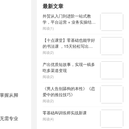
最新文章
外贸从入门到进阶一站式教
学，平台运营 + 业务实操结
合，实现业绩稳步增长
阅读(1)
【十点课堂】零基础也能学好
的书法课 ，15天轻松写出漂
亮人生
阅读(2)
产出优质短故事，实现一稿多
吃多渠道变现
阅读(2)
《男人告别舔狗的本性》《恋
速掌握从脚
爱中的推拉技巧》
阅读(2)
零基础AI训练师实战新课
，无需专业
阅读(4)