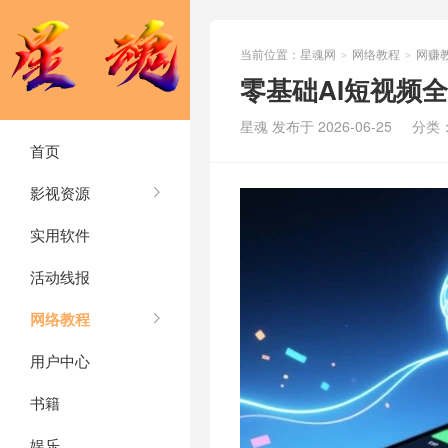
当前位置：
星魂网
网络教程
网赚
>
>
零基础AI短视频
星魂 发布于 2026-06-25
分类
首页
影视资源
实用软件
活动线报
网络教程
用户中心
书籍
娱乐