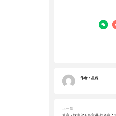

作者：
星魂
上一篇
希赛无忧班贺玉良主讲-软考嵌入