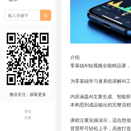

介绍
零基础AI短视频全能精品课
为零基础学习者系统讲解AI
微信关注，获取更多
内容涵盖AI文案生成、智能
本构思到成品输出的完整流程
登陆
注册
课程注重实操演示，适合想借
背景即可轻松上手，高效打造