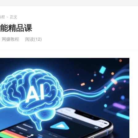
教程
正文
>
全能精品课
：
网赚教程
阅读(12)