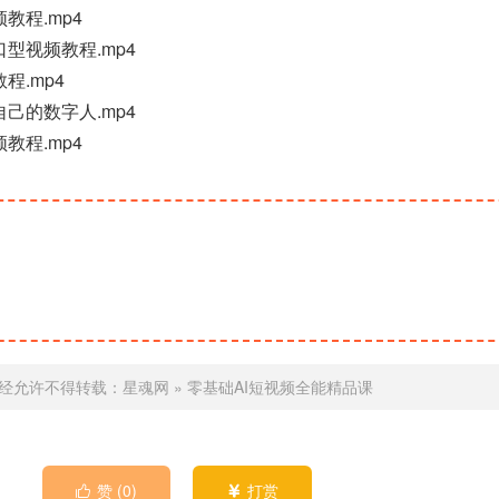
教程.mp4
口型视频教程.mp4
程.mp4
自己的数字人.mp4
教程.mp4
经允许不得转载：
星魂网
»
零基础AI短视频全能精品课
赞 (
0
)
打赏

