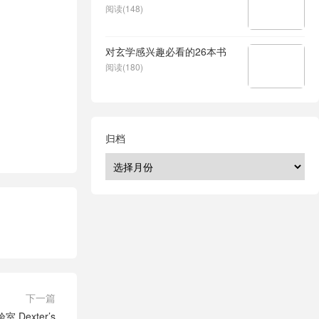
阅读(148)
对玄学感兴趣必看的26本书
阅读(180)
归档
下一篇
exter’s