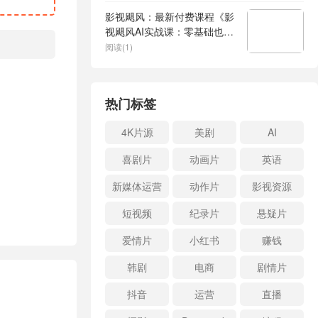
影视飓风：最新付费课程《影
视飓风AI实战课：零基础也能
做AI视频》
阅读(1)
热门标签
4K片源
美剧
AI
喜剧片
动画片
英语
新媒体运营
动作片
影视资源
短视频
纪录片
悬疑片
爱情片
小红书
赚钱
韩剧
电商
剧情片
抖音
运营
直播