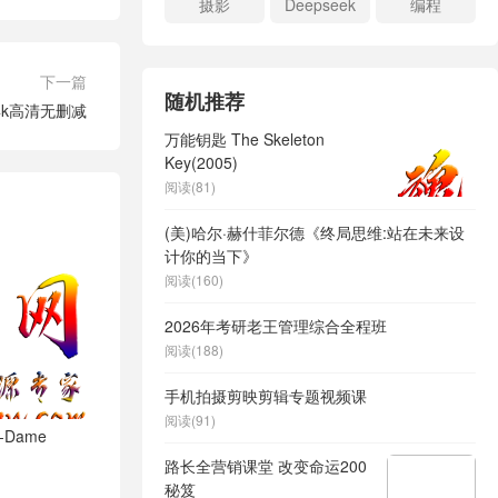
摄影
Deepseek
编程
下一篇
随机推荐
4k高清无删减
万能钥匙 The Skeleton
Key(2005)
阅读(81)
(美)哈尔·赫什菲尔德《终局思维:站在未来设
计你的当下》
阅读(160)
2026年考研老王管理综合全程班
阅读(188)
手机拍摄剪映剪辑专题视频课
阅读(91)
-Dame
路长全营销课堂 改变命运200
秘笈