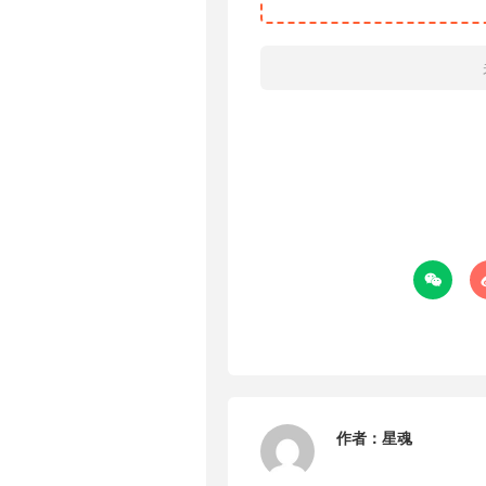

作者：
星魂