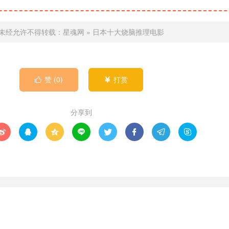
未经允许不得转载：
星魂网
»
日本十大烧脑推理电影
赞 (
0
)
打赏


分享到







